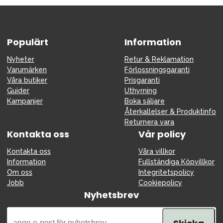
Tillbehör
Reservdelar
Kampanjer
Populärt
Information
Presenttips
Nyheter
Retur & Reklamation
Varumärken
Förlossningsgaranti
Våra favoriter
Våra butiker
Prisgaranti
Varumärken
Guider
Uthyrning
Kampanjer
Boka säljare
Återkallelser & Produktinfo
Returnera vara
Kontakta oss
Vår policy
Sol och bad
Outlet
Guider
Kontakta oss
Våra villkor
Information
Fullständiga Köpvillkor
Kontakta oss
Uthyrning
Vår butik
Om oss
Integritetspolicy
Jobb
Cookiepolicy
Nyhetsbrev