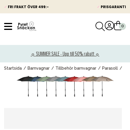
✓
FRI FRAKT ÖVER 499:-
✓
PRISGARANTI
VÅRT SORTIMENT
Nyheter
☼ SUMMER SALE - Upp till 50% rabatt ☼
Barnvagnar
Bilbarnstolar
Startsida
Barnvagnar
Tillbehör barnvagnar
Parasoll
Babypaket
Barn & Baby
Leksaker
Förälder
Möbler & bädd