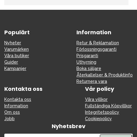
Tillbehör
Reservdelar
Kampanjer
Populärt
Information
Presenttips
Nyheter
Retur & Reklamation
Våra favoriter
Varumärken
Förlossningsgaranti
Varumärken
Våra butiker
Prisgaranti
Guider
Uthyrning
Kampanjer
Boka säljare
Återkallelser & Produktinfo
Returnera vara
Kontakta oss
Vår policy
Sol och bad
Outlet
Guider
Kontakta oss
Våra villkor
Kontakta oss
Uthyrning
Vår butik
Information
Fullständiga Köpvillkor
Om oss
Integritetspolicy
Jobb
Cookiepolicy
Nyhetsbrev