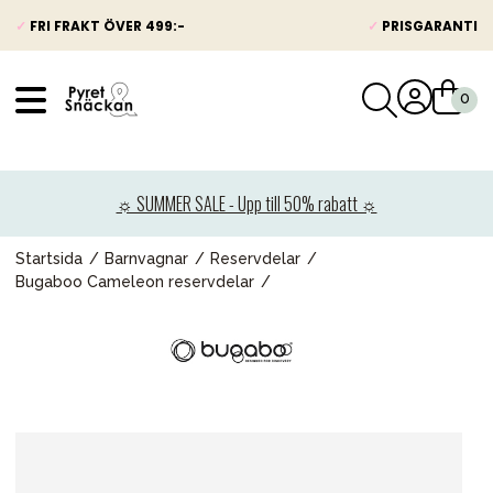
✓
FRI FRAKT ÖVER 499:-
✓
PRISGARANTI
VÅRT SORTIMENT
Nyheter
☼ SUMMER SALE - Upp till 50% rabatt ☼
Barnvagnar
Bilbarnstolar
Startsida
Barnvagnar
Reservdelar
Bugaboo Cameleon reservdelar
Babypaket
Barn & Baby
Leksaker
Förälder
Möbler & bädd