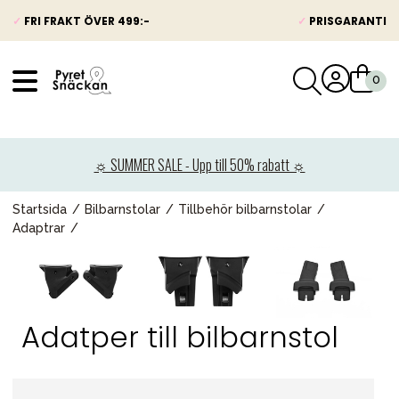
✓
FRI FRAKT ÖVER 499:-
✓
PRISGARANTI
VÅRT SORTIMENT
Nyheter
☼ SUMMER SALE - Upp till 50% rabatt ☼
Barnvagnar
Bilbarnstolar
Startsida
Bilbarnstolar
Tillbehör bilbarnstolar
Adaptrar
Babypaket
Barn & Baby
Leksaker
Adatper till bilbarnstol
Förälder
Möbler & bädd