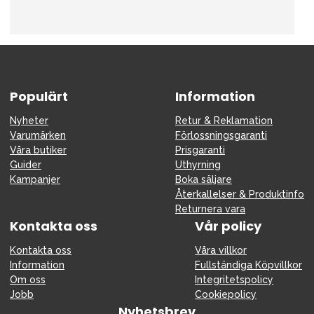
Tillbehör
Reservdelar
Kampanjer
Presenttips
Populärt
Information
Våra favoriter
Nyheter
Retur & Reklamation
Varumärken
Varumärken
Förlossningsgaranti
Våra butiker
Prisgaranti
Guider
Uthyrning
Kampanjer
Boka säljare
Återkallelser & Produktinfo
Sol och bad
Outlet
Guider
Returnera vara
Kontakta oss
Vår policy
Kontakta oss
Uthyrning
Vår butik
Kontakta oss
Våra villkor
Information
Fullständiga Köpvillkor
Om oss
Integritetspolicy
Jobb
Cookiepolicy
Nyhetsbrev