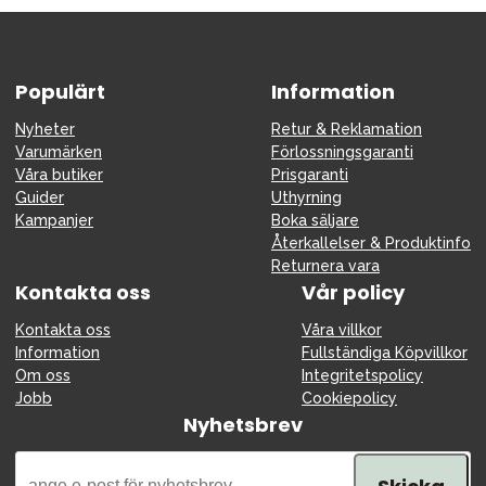
Tillbehör
Reservdelar
Kampanjer
Populärt
Information
Presenttips
Nyheter
Retur & Reklamation
Varumärken
Förlossningsgaranti
Våra favoriter
Våra butiker
Prisgaranti
Varumärken
Guider
Uthyrning
Kampanjer
Boka säljare
Återkallelser & Produktinfo
Returnera vara
Kontakta oss
Vår policy
Sol och bad
Outlet
Guider
Kontakta oss
Våra villkor
Information
Fullständiga Köpvillkor
Kontakta oss
Uthyrning
Vår butik
Om oss
Integritetspolicy
Jobb
Cookiepolicy
Nyhetsbrev