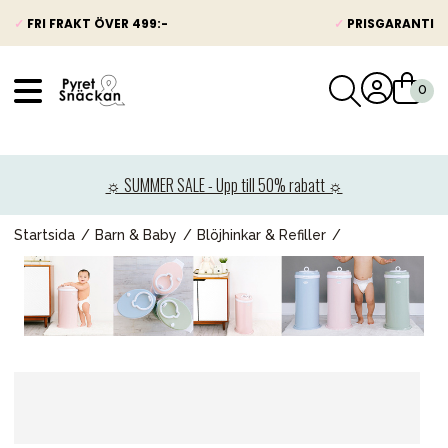
✓
FRI FRAKT ÖVER 499:-
✓
PRISGARANTI
VÅRT SORTIMENT
Nyheter
☼ SUMMER SALE - Upp till 50% rabatt ☼
Barnvagnar
Bilbarnstolar
Startsida
Barn & Baby
Blöjhinkar & Refiller
Babypaket
Barn & Baby
Leksaker
Förälder
Möbler & bädd