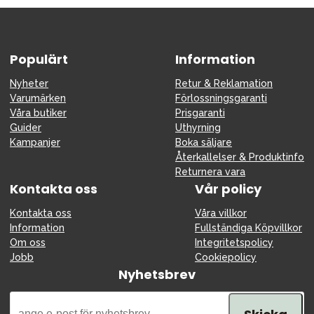
Tillbehör
Reservdelar
Kampanjer
Populärt
Information
Presenttips
Nyheter
Retur & Reklamation
Varumärken
Förlossningsgaranti
Våra favoriter
Våra butiker
Prisgaranti
Varumärken
Guider
Uthyrning
Kampanjer
Boka säljare
Återkallelser & Produktinfo
Returnera vara
Kontakta oss
Vår policy
Sol och bad
Outlet
Guider
Kontakta oss
Våra villkor
Information
Fullständiga Köpvillkor
Kontakta oss
Uthyrning
Vår butik
Om oss
Integritetspolicy
Jobb
Cookiepolicy
Nyhetsbrev