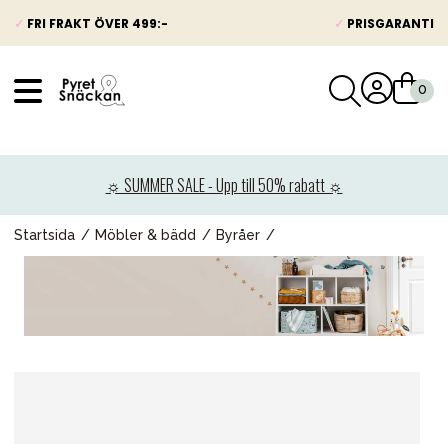
✓
FRI FRAKT ÖVER 499:-
✓
PRISGARANTI
VÅRT SORTIMENT
Nyheter
☼ SUMMER SALE - Upp till 50% rabatt ☼
Barnvagnar
Bilbarnstolar
Startsida
Möbler & bädd
Byråer
Babypaket
Barn & Baby
Leksaker
Förälder
Möbler & bädd