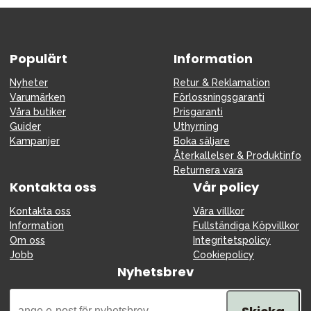
Tillbehör
Reservdelar
Kampanjer
Populärt
Information
Presenttips
Nyheter
Retur & Reklamation
Varumärken
Förlossningsgaranti
Våra favoriter
Våra butiker
Prisgaranti
Varumärken
Guider
Uthyrning
Kampanjer
Boka säljare
Återkallelser & Produktinfo
Returnera vara
Kontakta oss
Vår policy
Sol och bad
Outlet
Guider
Kontakta oss
Våra villkor
Information
Fullständiga Köpvillkor
Kontakta oss
Uthyrning
Vår butik
Om oss
Integritetspolicy
Jobb
Cookiepolicy
Nyhetsbrev