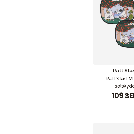
Rätt Sta
Rätt Start M
solskyd
109 S