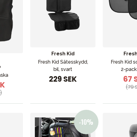
Fresh Kid
Fresh
Fresh Kid Sätesskydd,
Fresh Kid s
P
bil, svart
2-pack
äska
229 SEK
67 
EK
(79 
)