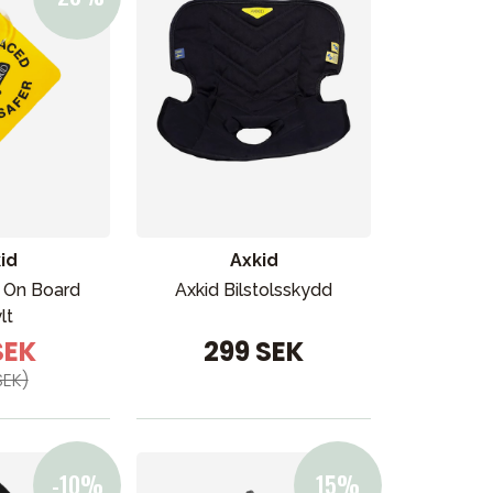
id
Axkid
 On Board
Axkid Bilstolsskydd
lt
SEK
299 SEK
SEK)