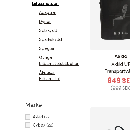
bilbarnstolar
Adaptrar
Dynor
Solskydd
Sparkskydd
Speglar
Axkid
Övriga
bilbarnstolstillbehör
Axkid U
Transportv
Åkpåsar
849 S
Bilbarnstol
(999 SEK
Märke
Axkid
(
27
)
Cybex
(
22
)