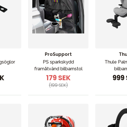
ProSupport
Thu
gsöglor
PS sparkskydd
Thule Pal
framåtvänd bilbarnstol
bilbar
EK
179 SEK
999
(199 SEK)