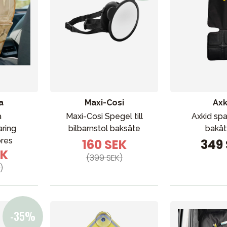
a
Maxi-Cosi
Axk
bad
Outlet
Guider
Kontakta oss
Uthyrning
a
Maxi-Cosi Spegel till
Axkid sp
aring
bilbarnstol baksäte
bakåt
ores
160 SEK
349
EK
(399 SEK)
)