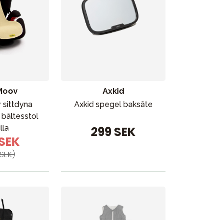
Moov
Axkid
sittdyna
Axkid spegel baksäte
bältesstol
lla
299 SEK
 SEK
Kampanjer
SEK)
Presenttips
Våra favoriter
Varumärken