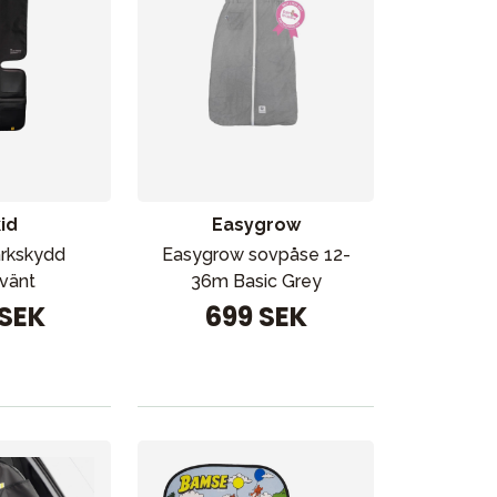
id
Easygrow
Vår butik
arkskydd
Easygrow sovpåse 12-
vänt
36m Basic Grey
 SEK
699 SEK