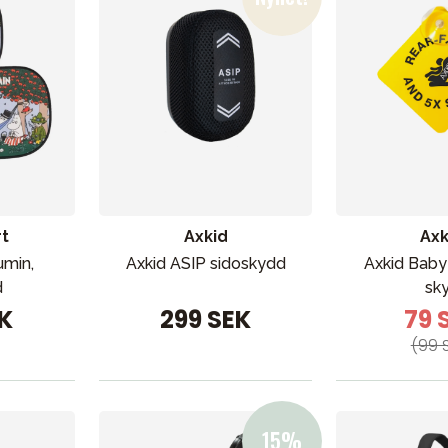
rt
Axkid
Axk
umin,
Axkid ASIP sidoskydd
Axkid Baby
d
sky
EK
299 SEK
79 
(99 