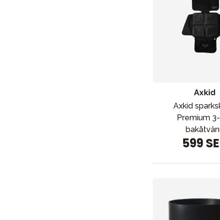
Axkid
Axkid spark
Premium 3-
bakåtvän
599 S