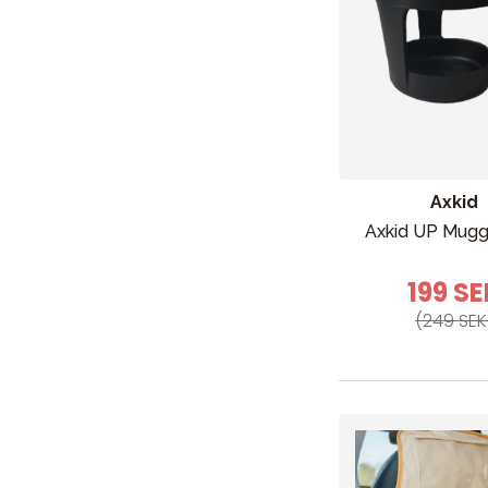
Axkid
Axkid UP Mugg
199 SE
(249 SEK
Nyheter
Barnvagnar
Bilbarnstolar
Babypaket