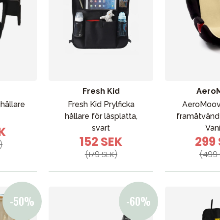
Fresh Kid
Aero
hållare
Fresh Kid Prylficka
AeroMoov 
VÅRT SORTIMENT
hållare för läsplatta,
framåtvänd 
svart
Vani
K
152 SEK
299
)
Förälder
(179 SEK)
(499 
Möbler & bädd
Tillbehör
Reservdelar