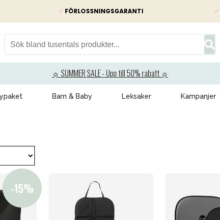
✓
FÖRLOSSNINGSGARANTI
✓
☼ SUMMER SALE - Upp till 50% rabatt ☼
ypaket
Barn & Baby
Leksaker
Kampanjer