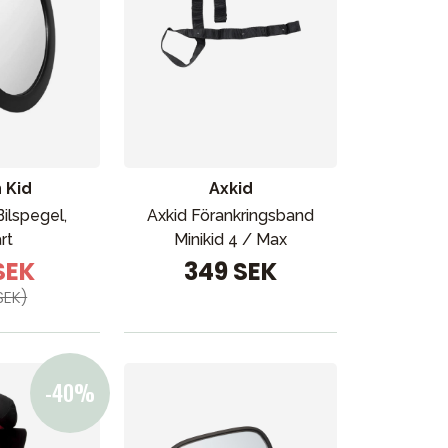
 Kid
Axkid
Bilspegel,
Axkid Förankringsband
rt
Minikid 4 / Max
 SEK
349 SEK
SEK)