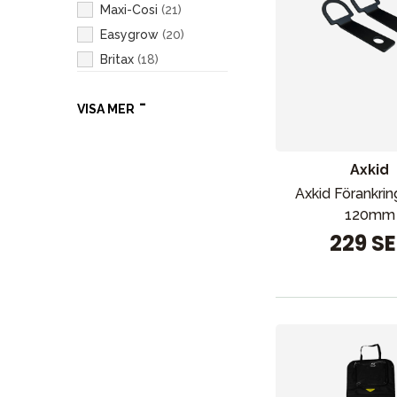
Maxi-Cosi
(
21
)
Easygrow
(
20
)
Britax
(
18
)
Thule
(
12
)
VISA MER
AeroMoov
(
8
)
Fresh Kid
(
6
)
Elodie
(
3
)
Axkid
Rätt Start
(
3
)
Axkid Förankrin
Doona
(
2
)
120mm
ProSupport
(
2
)
229 S
Bebe confort
(
1
)
Dooky
(
1
)
Easywalker
(
1
)
Filibabba
(
1
)
Joolz
(
1
)
Kid's Concept
(
1
)