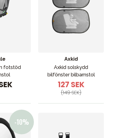
le
Axkid
m fotstöd
Axkid solskydd
nstol
bilfönster bilbarnstol
 SEK
127 SEK
(149 SEK)