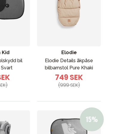
 Kid
Elodie
olskydd bil
Elodie Details åkpåse
 Svart
bilbarnstol Pure Khaki
SEK
749 SEK
SEK)
(999 SEK)