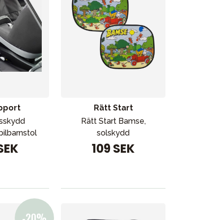
pport
Rätt Start
sskydd
Rätt Start Bamse,
ilbarnstol
solskydd
 SEK
109 SEK