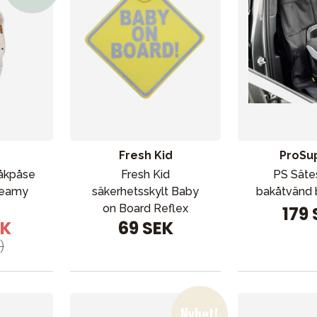
Fresh Kid
ProSu
 åkpåse
Fresh Kid
PS Säte
Creamy
säkerhetsskylt Baby
bakåtvänd b
on Board Reflex
179
EK
69 SEK
)