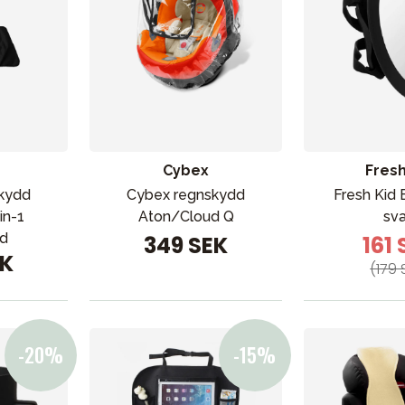
Cybex
Fresh
skydd
Cybex regnskydd
Fresh Kid 
in-1
Aton/Cloud Q
sva
d
349 SEK
161
EK
(179 