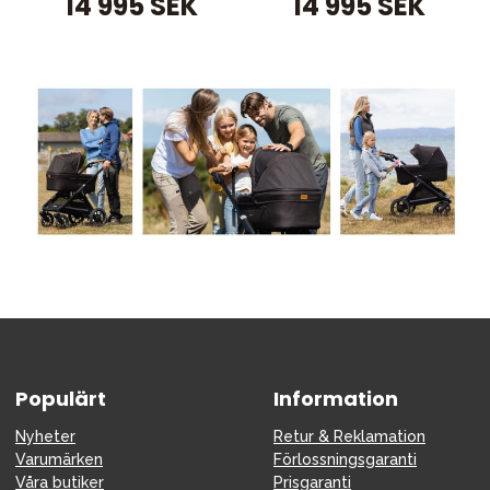
14 995 SEK
14 995 SEK
Populärt
Information
Nyheter
Retur & Reklamation
Varumärken
Förlossningsgaranti
Våra butiker
Prisgaranti