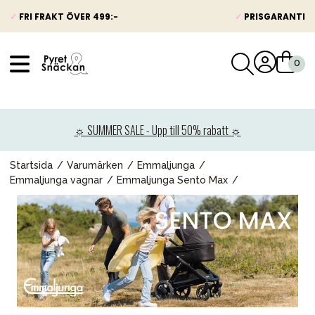
✓
FRI FRAKT ÖVER 499:-
✓
PRISGARANTI
VÅRT SORTIMENT
Nyheter
☼ SUMMER SALE - Upp till 50% rabatt ☼
Barnvagnar
Bilbarnstolar
Startsida
Varumärken
Emmaljunga
Emmaljunga vagnar
Emmaljunga Sento Max
Babypaket
Barn & Baby
Leksaker
Förälder
Möbler & bädd