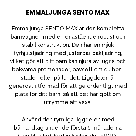
Tillbehör
EMMALJUNGA SENTO MAX
Reservdelar
Kampanjer
Emmaljunga SENTO MAX är den kompletta
Presenttips
barnvagnen med en enastående robust och
Våra favoriter
stabil konstruktion. Den har en mjuk
fyrhjulsfjädring med justerbar bakfjädring,
Varumärken
vilket gör att ditt barn kan njuta av lugna och
bekväma promenader, oavsett om du bor i
staden eller på landet. Liggdelen är
generöst utformad för att ge ordentligt med
Sol och bad
Outlet
Guider
plats för ditt barn, så att det har gott om
utrymme att växa.
Kontakta oss
Uthyrning
Vår butik
Använd den rymliga liggdelen med
bärhandtag under de första 6 månaderna
(upp till 9 kg). Sedan klickar du i ERGO-