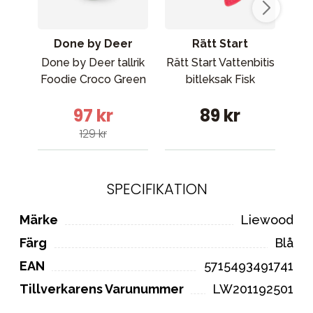
Done by Deer
Rätt Start
Done by Deer tallrik
Rätt Start Vattenbitis
Foodie Croco Green
bitleksak Fisk
Re
97 kr
89 kr
129 kr
SPECIFIKATION
Märke
Liewood
Färg
Blå
EAN
5715493491741
Tillverkarens Varunummer
LW201192501