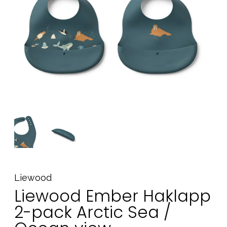
Tillbehör
Reservdelar
Kampanjer
Presenttips
Våra favoriter
Varumärken
Sol och bad
Outlet
Guider
Kontakta oss
Uthyrning
Vår butik
Liewood
Liewood Ember Haklapp
2-pack Arctic Sea /