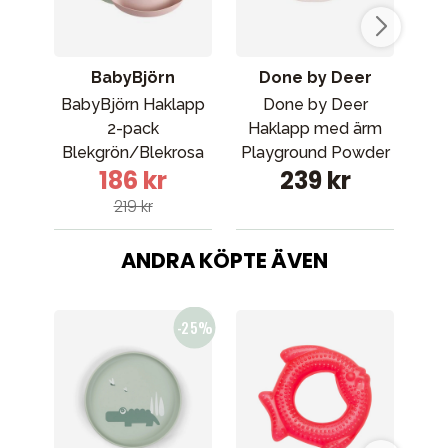
BabyBjörn
Done by Deer
BabyBjörn Haklapp
Done by Deer
Rä
2-pack
Haklapp med ärm
Bu
Blekgrön/Blekrosa
Playground Powder
186 kr
239 kr
219 kr
ANDRA KÖPTE ÄVEN