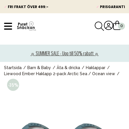
✓
FRI FRAKT ÖVER 499:-
✓
PRISGARANTI
VÅRT SORTIMENT
Nyheter
☼ SUMMER SALE - Upp till 50% rabatt ☼
Barnvagnar
Bilbarnstolar
Startsida
Barn & Baby
Äta & dricka
Haklappar
Liewood Ember Haklapp 2-pack Arctic Sea / Ocean view
Babypaket
Barn & Baby
Leksaker
Förälder
Möbler & bädd