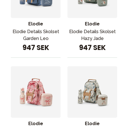
Tillbehör
Reservdelar
Kampanjer
Elodie
Elodie
Presenttips
Elodie Details Skolset
Elodie Details Skolset
Garden Leo
Hazy Jade
Våra favoriter
947 SEK
947 SEK
Varumärken
Sol och bad
Outlet
Guider
Kontakta oss
Uthyrning
Vår butik
Elodie
Elodie