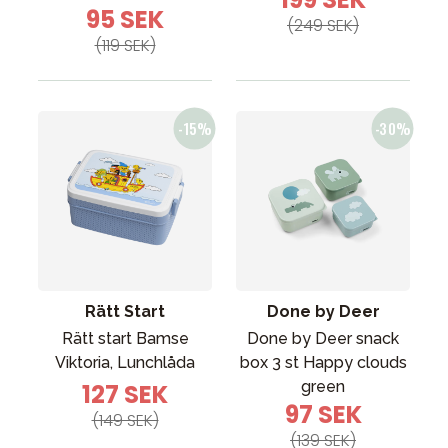
95 SEK
(249 SEK)
(119 SEK)
Rätt Start
Done by Deer
Rätt start Bamse
Done by Deer snack
Viktoria, Lunchlåda
box 3 st Happy clouds
green
127 SEK
97 SEK
(149 SEK)
(139 SEK)