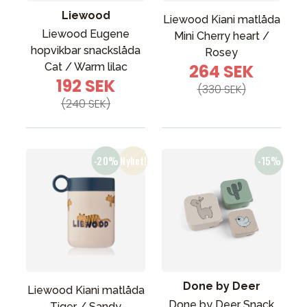
Liewood
Liewood Kiani matlåda
Liewood Eugene
Mini Cherry heart /
hopvikbar snackslåda
Rosey
Cat / Warm lilac
264 SEK
192 SEK
(330 SEK)
(240 SEK)
Done by Deer
Liewood Kiani matlåda
Done by Deer Snack
Tiger / Sandy