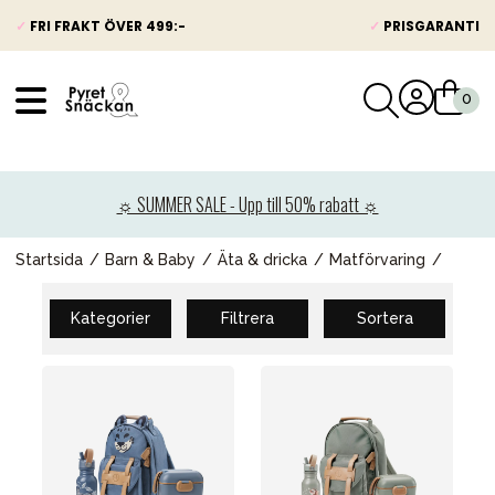
✓
FRI FRAKT ÖVER 499:-
✓
PRISGARANTI
VÅRT SORTIMENT
Nyheter
☼ SUMMER SALE - Upp till 50% rabatt ☼
Barnvagnar
Bilbarnstolar
Startsida
Barn & Baby
Äta & dricka
Matförvaring
Babypaket
Kategorier
Filtrera
Sortera
Barn & Baby
Leksaker
Förälder
Möbler & bädd