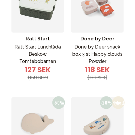
Rätt Start
Done by Deer
Rätt Start Lunchlåda
Done by Deer snack
Beskow
box 3 st Happy clouds
Tomtebobarnen
Powder
127 SEK
118 SEK
(159 SEK)
(139 SEK)