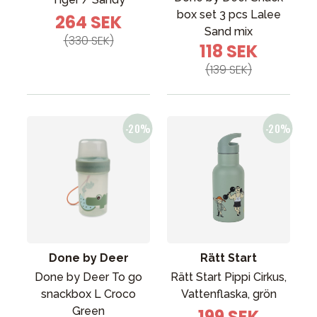
box set 3 pcs Lalee
264 SEK
Sand mix
(330 SEK)
118 SEK
(139 SEK)
Done by Deer
Rätt Start
Done by Deer To go
Rätt Start Pippi Cirkus,
snackbox L Croco
Vattenflaska, grön
Green
199 SEK