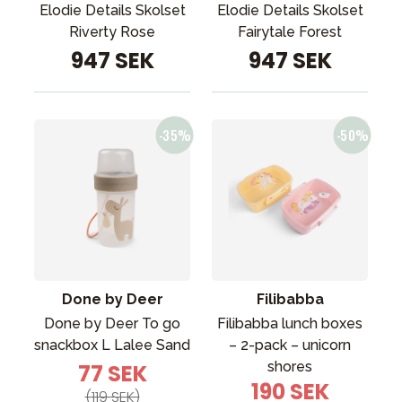
Elodie Details Skolset
Elodie Details Skolset
Riverty Rose
Fairytale Forest
947 SEK
947 SEK
Done by Deer
Filibabba
Done by Deer To go
Filibabba lunch boxes
snackbox L Lalee Sand
– 2-pack – unicorn
shores
77 SEK
190 SEK
(119 SEK)