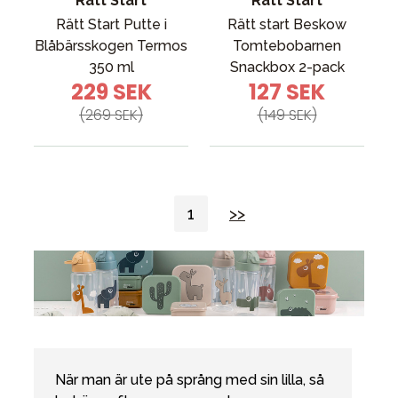
Rätt Start
Rätt Start
Rätt Start Putte i
Rätt start Beskow
Blåbärsskogen Termos
Tomtebobarnen
350 ml
Snackbox 2-pack
229 SEK
127 SEK
(269 SEK)
(149 SEK)
1
>>
När man är ute på språng med sin lilla, så