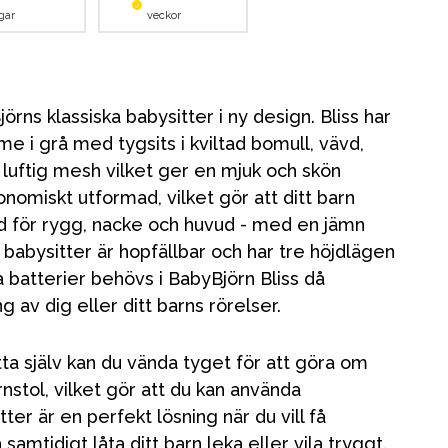
gar
veckor
örns klassiska babysitter i ny design. Bliss har
e i grå med tygsits i kviltad bomull, vävd,
 luftig mesh vilket ger en mjuk och skön
onomiskt utformad, vilket gör att ditt barn
öd för rygg, nacke och huvud - med en jämn
 babysitter är hopfällbar och har tre höjdlägen
ga batterier behövs i BabyBjörn Bliss då
g av dig eller ditt barns rörelser.
sitta själv kan du vända tyget för att göra om
rnstol, vilket gör att du kan använda
ter är en perfekt lösning när du vill få
 samtidigt låta ditt barn leka eller vila tryggt.