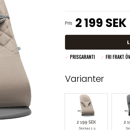
2 199 SEK
Pris
✓
PRISGARANTI
✓
FRI FRAKT ÖV
Varianter
2 199 SEK
2 1
Skickas 1-3
Sk