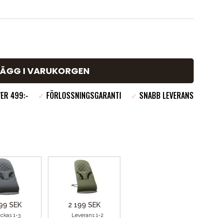
LÄGG I VARUKORGEN
ER 499:-
✓
FÖRLOSSNINGSGARANTI
✓
SNABB LEVERANS
99 SEK
2 199 SEK
ickas 1-3
Leverans 1-2