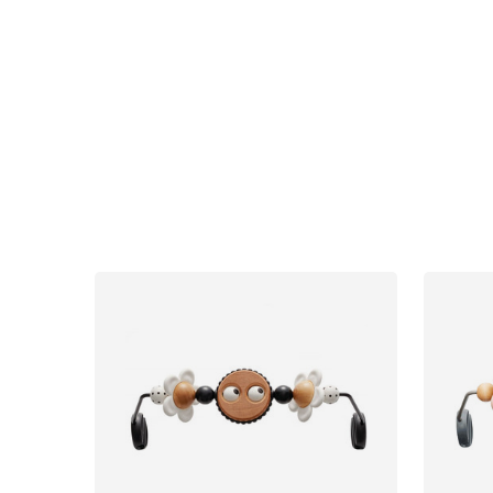
Bilbarnstolar
Babypaket
Barn & Baby
Leksaker
Sol och 