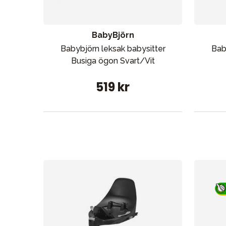
BabyBjörn
Babybjörn leksak babysitter
Bab
Busiga ögon Svart/Vit
519 kr