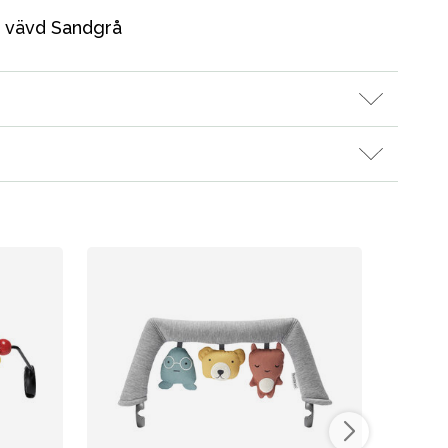
Våra favoriter
s vävd Sandgrå
Varumärken
Vår butik