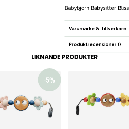
Tillbehör
Babybjörn Babysitter Blis
Reservdelar
Varumärke & Tillverkare
Produktrecensioner (
)
LIKNANDE PRODUKTER
bad
Outlet
Guider
Kontakta oss
Uthyrning