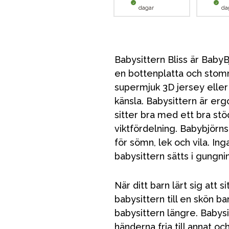
dagar
da
Babysittern Bliss är BabyBj
en bottenplatta och stomm
supermjuk 3D jersey eller
känsla. Babysittern är erg
sitter bra med ett bra st
viktfördelning. Babybjörns
för sömn, lek och vila. In
babysittern sätts i gungnin
När ditt barn lärt sig att 
babysittern till en skön ba
babysittern längre. Babysit
händerna fria till annat och