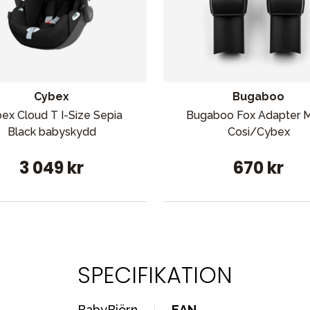
Cybex
Bugaboo
ex Cloud T I-Size Sepia
Bugaboo Fox Adapter M
Black babyskydd
Cosi/Cybex
3 049 kr
670 kr
SPECIFIKATION
BabyBjörn
EAN