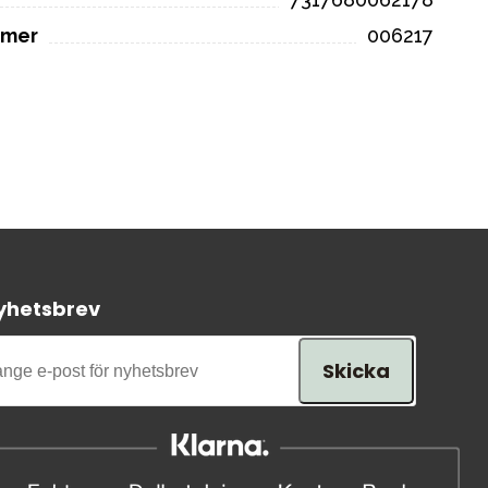
mmer
006217
yhetsbrev
Skicka