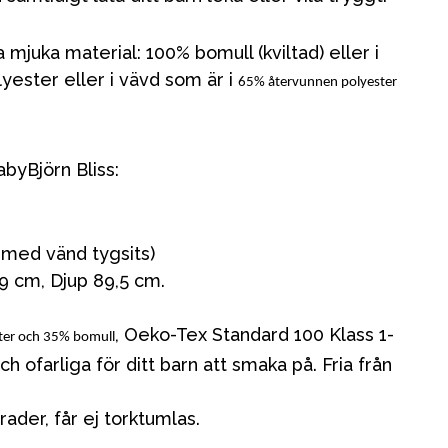
ka mjuka material: 100% bomull (kviltad) eller i
ester eller i vävd som är i
65% återvunnen polyester
yBjörn Bliss:
kg med vänd tygsits)
9 cm, Djup 89,5 cm.
, Oeko-Tex Standard 100 Klass 1-
ter och 35% bomull
och ofarliga för ditt barn att smaka på. Fria från
Kampanjer
rader, får ej torktumlas.
Presenttips