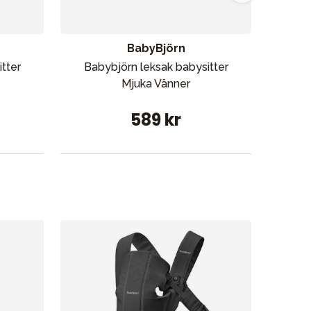
BabyBjörn
tter
Babybjörn leksak babysitter
Sto
Mjuka Vänner
589 kr