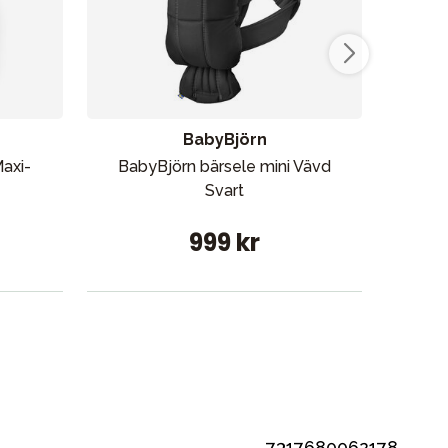
BabyBjörn
axi-
BabyBjörn bärsele mini Vävd
B
Svart
999 kr
7317680062178