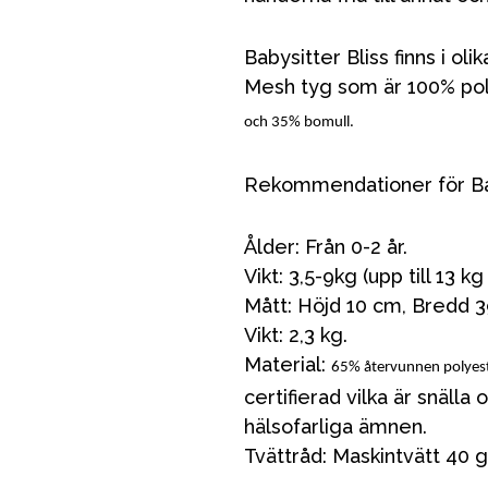
Babysitter Bliss finns i oli
Mesh tyg som är 100% poly
och 35% bomull.
Rekommendationer för Bab
Ålder: Från 0-2 år.
Vikt: 3,5-9kg (upp till 13 
Mått: Höjd 10 cm, Bredd 3
Vikt: 2,3 kg.
VÅRT SORTIMENT
Material:
65% återvunnen polyes
certifierad vilka är snälla 
Förälder
hälsofarliga ämnen.
Tvättråd: Maskintvätt 40 g
Möbler & bädd