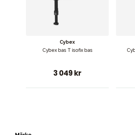
Cybex
Cybex bas T isofix bas
Cyb
3 049 kr
Märke