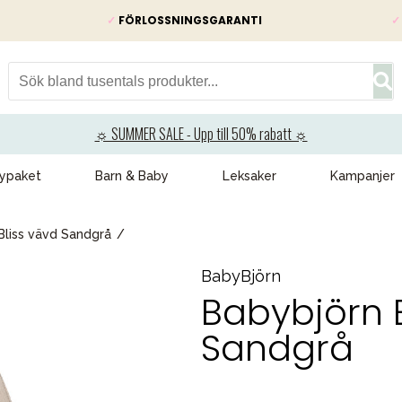
✓
FÖRLOSSNINGSGARANTI
✓
☼ SUMMER SALE - Upp till 50% rabatt ☼
ypaket
Barn & Baby
Leksaker
Kampanjer
Bliss vävd Sandgrå
BabyBjörn
Babybjörn B
Sandgrå