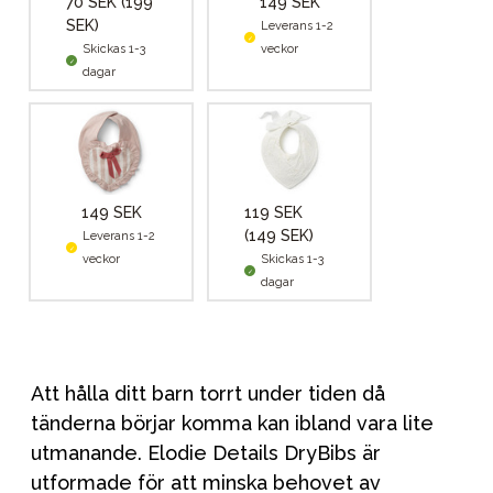
70 SEK
(199
149 SEK
SEK)
Leverans 1-2
Skickas 1-3
veckor
dagar
149 SEK
119 SEK
(149 SEK)
Leverans 1-2
veckor
Skickas 1-3
dagar
Att hålla ditt barn torrt under tiden då
tänderna börjar komma kan ibland vara lite
utmanande. Elodie Details DryBibs är
utformade för att minska behovet av