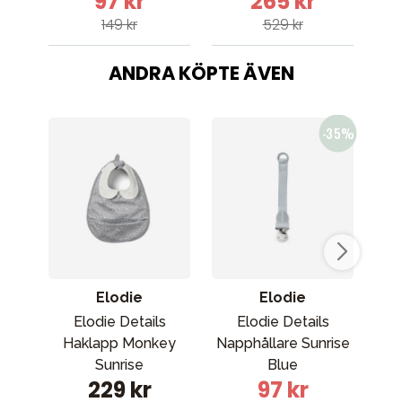
97 kr
265 kr
149 kr
529 kr
ANDRA KÖPTE ÄVEN
Elodie
Elodie
Elodie Details
Elodie Details
Haklapp Monkey
Napphållare Sunrise
H
Sunrise
Blue
229 kr
97 kr