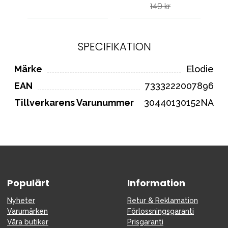
149 kr
SPECIFIKATION
Märke
Elodie
EAN
7333222007896
Tillverkarens Varunummer
30440130152NA
Populärt
Information
Nyheter
Retur & Reklamation
Varumärken
Förlossningsgaranti
Våra butiker
Prisgaranti