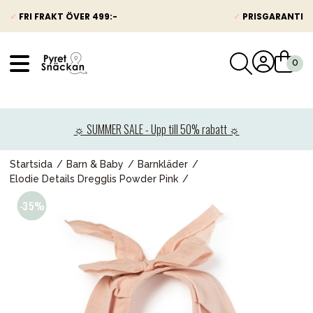
✓
FRI FRAKT ÖVER 499:-
✓
PRISGARANTI
VÅRT SORTIMENT
Nyheter
☼ SUMMER SALE - Upp till 50% rabatt ☼
Barnvagnar
Bilbarnstolar
Startsida
Barn & Baby
Barnkläder
Elodie Details Dregglis Powder Pink
Babypaket
Barn & Baby
Leksaker
Förälder
Möbler & bädd