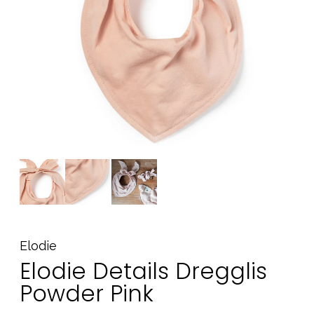
Tillbehör
Reservdelar
Kampanjer
Presenttips
Våra favoriter
Varumärken
Sol och bad
Outlet
Guider
Kontakta oss
Uthyrning
Vår butik
Elodie
Elodie Details Dregglis
Powder Pink