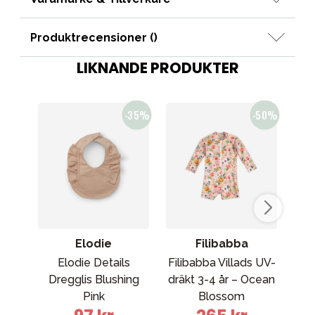
Produktrecensioner (
)
LIKNANDE PRODUKTER
Elodie
Filibabba
Elodie Details
Filibabba Villads UV-
Dregglis Blushing
dräkt 3-4 år – Ocean
D
Pink
Blossom