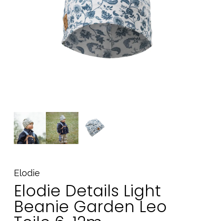
Tillbehör
Reservdelar
Kampanjer
Presenttips
Våra favoriter
Varumärken
Sol och bad
Outlet
Guider
Kontakta oss
Uthyrning
Vår butik
Elodie
Elodie Details Light
Beanie Garden Leo