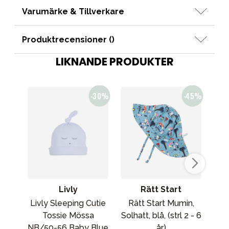
Varumärke & Tillverkare
Produktrecensioner (
)
LIKNANDE PRODUKTER
Livly
Rätt Start
Livly Sleeping Cutie
Rätt Start Mumin,
Liv
Tossie Mössa
Solhatt, blå, (strl 2 - 6
NB/50-56 Baby Blue
år)
NB/