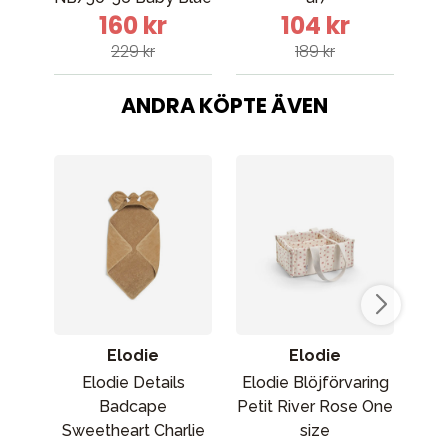
160 kr
104 kr
229 kr
189 kr
ANDRA KÖPTE ÄVEN
Elodie
Elodie
Elodie Details
Elodie Blöjförvaring
Badcape
Petit River Rose One
S
Sweetheart Charlie
size