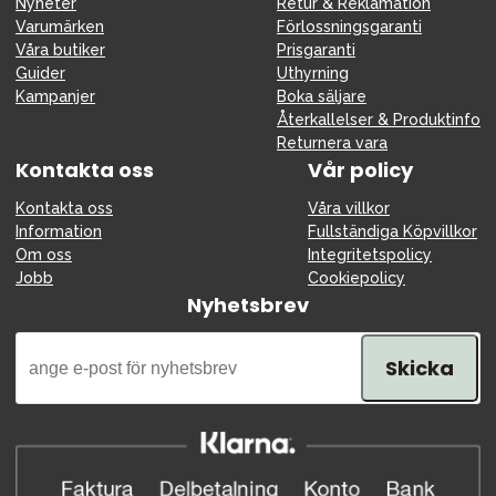
Nyheter
Retur & Reklamation
Varumärken
Förlossningsgaranti
Våra butiker
Prisgaranti
Guider
Uthyrning
Kampanjer
Boka säljare
Återkallelser & Produktinfo
Returnera vara
Kontakta oss
Vår policy
Kontakta oss
Våra villkor
Information
Fullständiga Köpvillkor
Om oss
Integritetspolicy
Jobb
Cookiepolicy
Nyhetsbrev
Skicka