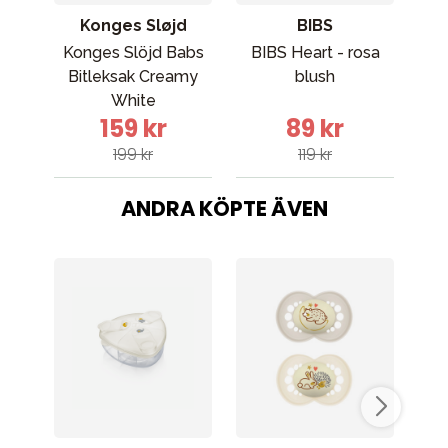
Konges Sløjd
BIBS
Konges Slöjd Babs
BIBS Heart - rosa
MAM
Bitleksak Creamy
blush
White
159 kr
89 kr
199 kr
119 kr
ANDRA KÖPTE ÄVEN