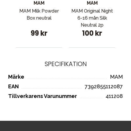
MAM
MAM
MAM Milk Powder
MAM Original Night
Box neutral
6-16 mån Silk
Buf
Neutral 2p
S
99 kr
100 kr
SPECIFIKATION
Märke
MAM
EAN
7392855112087
Tillverkarens Varunummer
411208