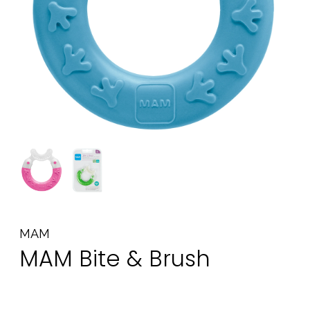
Tillbehör
Reservdelar
Kampanjer
Presenttips
Våra favoriter
Varumärken
Sol och bad
Outlet
Guider
MAM
Kontakta oss
Uthyrning
Vår butik
MAM Bite & Brush