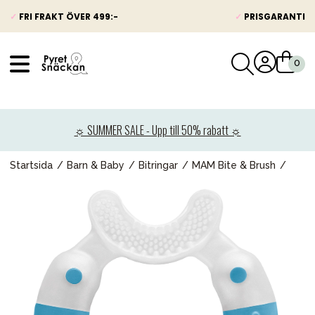
✓
FRI FRAKT ÖVER 499:-
✓
PRISGARANTI
VÅRT SORTIMENT
Nyheter
☼ SUMMER SALE - Upp till 50% rabatt ☼
Barnvagnar
Bilbarnstolar
Startsida
Barn & Baby
Bitringar
MAM Bite & Brush
Babypaket
Barn & Baby
Leksaker
Förälder
Möbler & bädd