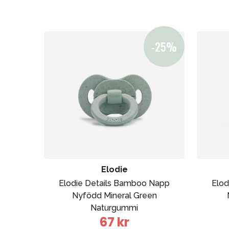
Nyheter
Barnvagnar
Bilbarnstolar
Babypaket
Barn & Baby
Leksaker
Elodie
Elodie Details Bamboo Napp
Elod
Nyfödd Mineral Green
Sol och 
Naturgummi
67 kr