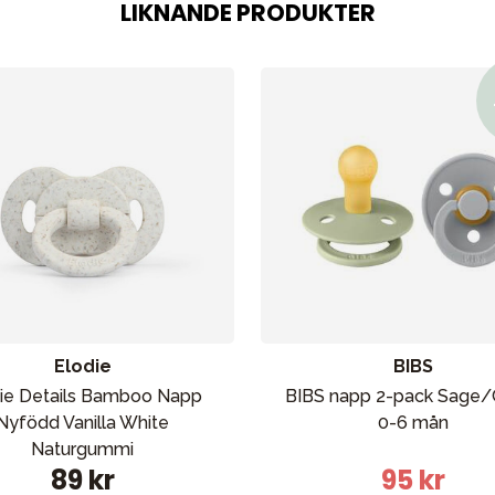
LIKNANDE PRODUKTER
Förälder
Möbler & bädd
Tillbehör
Reservdelar
Elodie
BIBS
ie Details Bamboo Napp
BIBS napp 2-pack Sage/
Nyfödd Vanilla White
0-6 mån
bad
Outlet
Guider
Kontakta oss
Uthyrning
Naturgummi
89 kr
95 kr