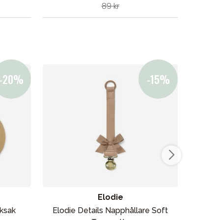
89 kr
Elodie
eksak
Elodie Details Napphållare Soft
Ki