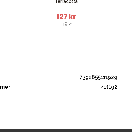
Terracotta
127 kr
149 kr
7392855111929
mmer
411192