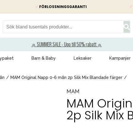
✓
FÖRLOSSNINGSGARANTI
✓
☼ SUMMER SALE - Upp till 50% rabatt ☼
ypaket
Barn & Baby
Leksaker
Kampanjer
ån
MAM Original Napp 0-6 mån 2p Silk Mix Blandade färger
MAM
MAM Origi
2p Silk Mix