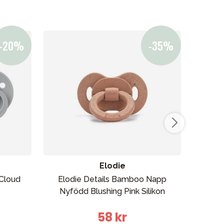
Kampanjer
Presenttips
Våra favoriter
Varumärken
Elodie
Cloud
Elodie Details Bamboo Napp
MAM 
Nyfödd Blushing Pink Silikon
Sil
Vår butik
58 kr