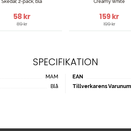
Skedar, 2-pack, blå
Creamy White
58 kr
159 kr
89 kr
199 kr
SPECIFIKATION
MAM
EAN
Blå
Tillverkarens Varunu