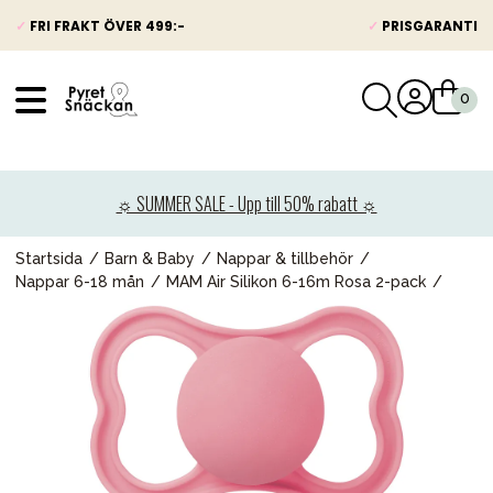
✓
FRI FRAKT ÖVER 499:-
✓
PRISGARANTI
VÅRT SORTIMENT
Nyheter
☼ SUMMER SALE - Upp till 50% rabatt ☼
Barnvagnar
Bilbarnstolar
Startsida
Barn & Baby
Nappar & tillbehör
Nappar 6-18 mån
MAM Air Silikon 6-16m Rosa 2-pack
Babypaket
Barn & Baby
Leksaker
Förälder
Möbler & bädd