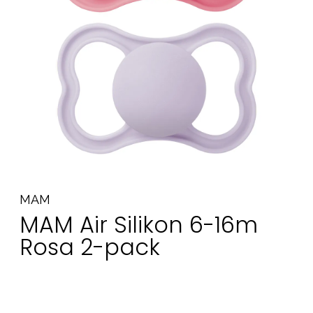
Tillbehör
Reservdelar
Kampanjer
Presenttips
Våra favoriter
Varumärken
MAM
Sol och bad
Outlet
Guider
MAM Air Silikon 6-16m
Kontakta oss
Uthyrning
Vår butik
Rosa 2-pack