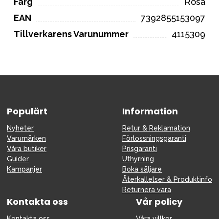
Färg
Rosa
EAN
7392855153097
Tillverkarens Varunummer
4115309
Populärt
Information
Nyheter
Retur & Reklamation
Varumärken
Förlossningsgaranti
Våra butiker
Prisgaranti
Guider
Uthyrning
Kampanjer
Boka säljare
Återkallelser & Produktinfo
Returnera vara
Kontakta oss
Vår policy
Kontakta oss
Våra villkor