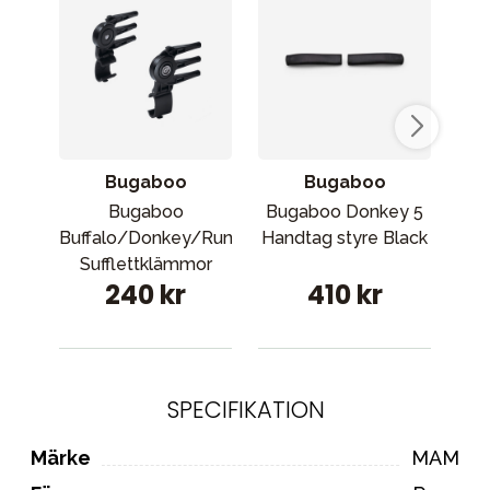
Bugaboo
Bugaboo
Bugaboo
Bugaboo Donkey 5
Cy
Buffalo/Donkey/Runner
Handtag styre Black
Sufflettklämmor
240 kr
410 kr
SPECIFIKATION
Märke
MAM