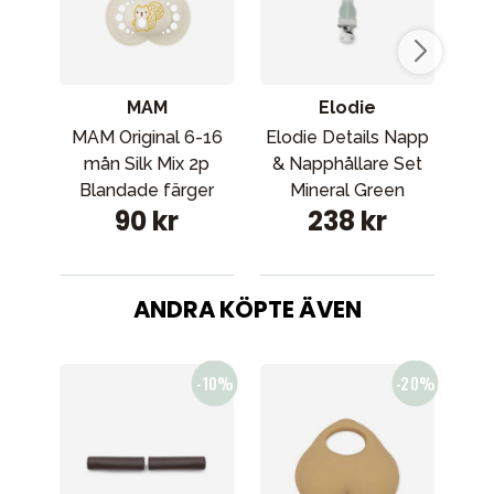
MAM
Elodie
MAM Original 6-16
Elodie Details Napp
Bib
mån Silk Mix 2p
& Napphållare Set
1
Blandade färger
Mineral Green
90 kr
238 kr
ANDRA KÖPTE ÄVEN