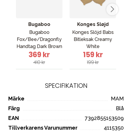
Bugaboo
Konges Sløjd
E
Bugaboo
Konges Slöjd Babs
Fox/Bee/Dragonfly
Bitleksak Creamy
si
Handtag Dark Brown
White
369 kr
159 kr
410 kr
199 kr
SPECIFIKATION
Märke
MAM
Färg
Blå
EAN
7392855153509
Tillverkarens Varunummer
4115350