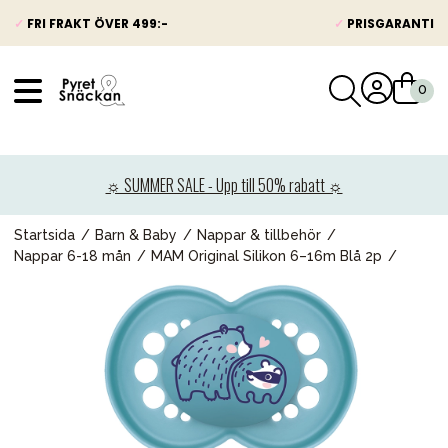
✓
FRI FRAKT ÖVER 499:-
✓
PRISGARANTI
VÅRT SORTIMENT
Nyheter
☼ SUMMER SALE - Upp till 50% rabatt ☼
Barnvagnar
Bilbarnstolar
Startsida
Barn & Baby
Nappar & tillbehör
Nappar 6-18 mån
MAM Original Silikon 6–16m Blå 2p
Babypaket
Barn & Baby
Leksaker
Förälder
Möbler & bädd