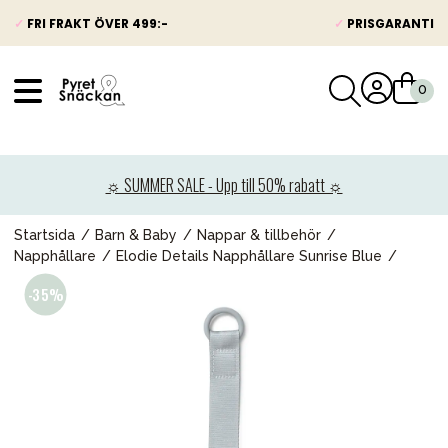
✓
FRI FRAKT ÖVER 499:-
✓
PRISGARANTI
VÅRT SORTIMENT
Nyheter
☼ SUMMER SALE - Upp till 50% rabatt ☼
Barnvagnar
Bilbarnstolar
Startsida
Barn & Baby
Nappar & tillbehör
Napphållare
Elodie Details Napphållare Sunrise Blue
Babypaket
Barn & Baby
Leksaker
Förälder
Möbler & bädd