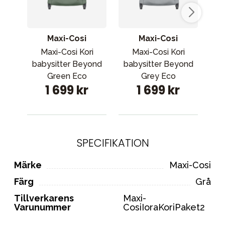
Maxi-Cosi
Maxi-Cosi
Maxi-Cosi Kori
Maxi-Cosi Kori
St
babysitter Beyond
babysitter Beyond
V3
Green Eco
Grey Eco
1 699 kr
1 699 kr
SPECIFIKATION
Märke
Maxi-Cosi
Färg
Grå
Tillverkarens
Maxi-
Varunummer
CosiIoraKoriPaket2