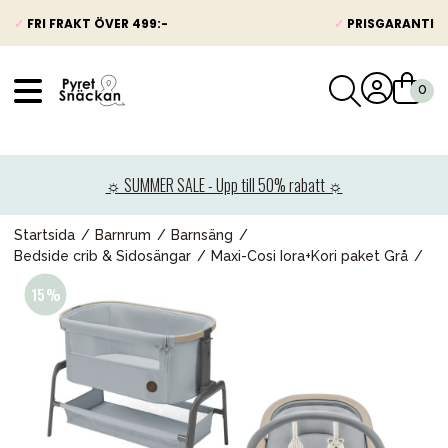
✓
FRI FRAKT ÖVER 499:-
✓
PRISGARANTI
VÅRT SORTIMENT
Nyheter
☼ SUMMER SALE - Upp till 50% rabatt ☼
Barnvagnar
Bilbarnstolar
Startsida
Barnrum
Barnsäng
Bedside crib & Sidosängar
Maxi-Cosi Iora+Kori paket Grå
Babypaket
Barn & Baby
Leksaker
Förälder
Möbler & bädd