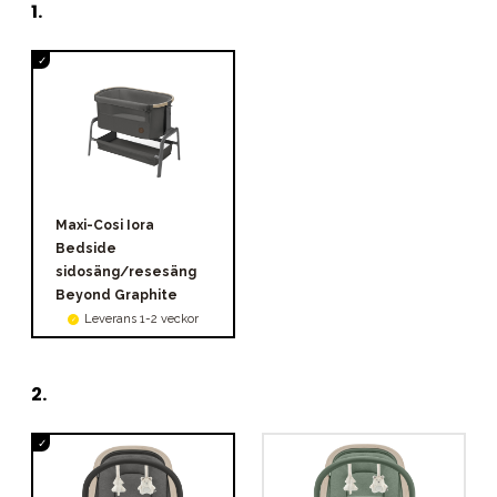
1
.
Maxi-Cosi Iora
Bedside
sidosäng/resesäng
Beyond Graphite
Leverans 1-2 veckor
2
.