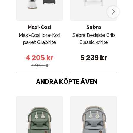
Maxi-Cosi
Sebra
Maxi-Cosi Iora+Kori
Sebra Bedside Crib
Ma
paket Graphite
Classic white
4 205 kr
5 239 kr
4 947 kr
ANDRA KÖPTE ÄVEN