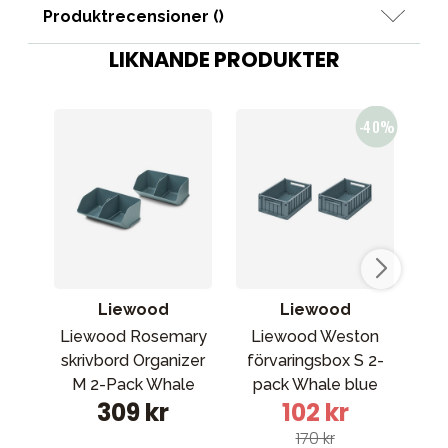
Produktrecensioner (
)
LIKNANDE PRODUKTER
Liewood
Liewood
Liewood Rosemary
Liewood Weston
skrivbord Organizer
förvaringsbox S 2-
fö
M 2-Pack Whale
pack Whale blue
309 kr
102 kr
blue 7130
7130
170 kr