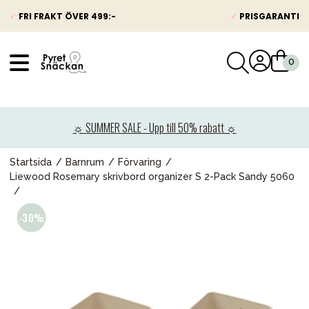
✓
FRI FRAKT ÖVER 499:-
✓
PRISGARANTI
VÅRT SORTIMENT
Nyheter
☼ SUMMER SALE - Upp till 50% rabatt ☼
Barnvagnar
Bilbarnstolar
Startsida
Barnrum
Förvaring
Liewood Rosemary skrivbord organizer S 2-Pack Sandy 5060
Babypaket
Barn & Baby
Leksaker
Förälder
Möbler & bädd