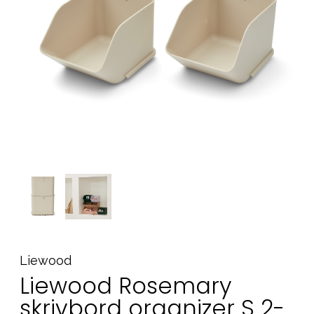
Tillbehör
Reservdelar
Kampanjer
Presenttips
Våra favoriter
Varumärken
Sol och bad
Outlet
Guider
Kontakta oss
Uthyrning
Vår butik
Liewood
Liewood Rosemary
skrivbord organizer S 2-