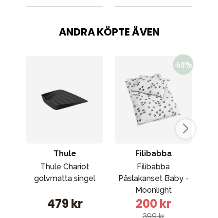
ANDRA KÖPTE ÄVEN
Thule
Filibabba
Thule Chariot
Filibabba
golvmatta singel
Påslakanset Baby -
Pip
Moonlight
479 kr
200 kr
399 kr