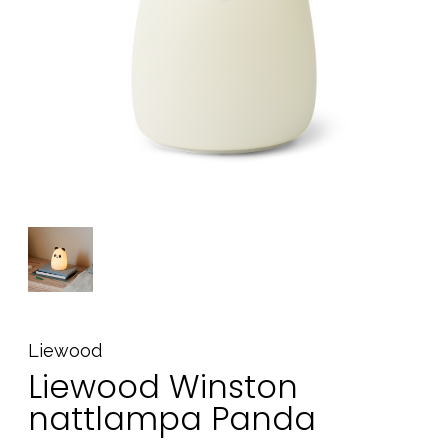
Tillbehör
Reservdelar
Kampanjer
Presenttips
Våra favoriter
Varumärken
Sol och bad
Outlet
Guider
Kontakta oss
Uthyrning
Vår butik
Liewood
Liewood Winston
nattlampa Panda