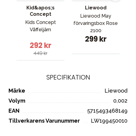
Kid&apos;s
Liewood
Concept
Liewood May
L
Kids Concept
förvaringsbox Rose
sp
Våffeljärn
2100
299 kr
292 kr
449 kr
SPECIFIKATION
Märke
Liewood
Volym
0,002
EAN
5715493468149
Tillverkarens Varunummer
LW199450010