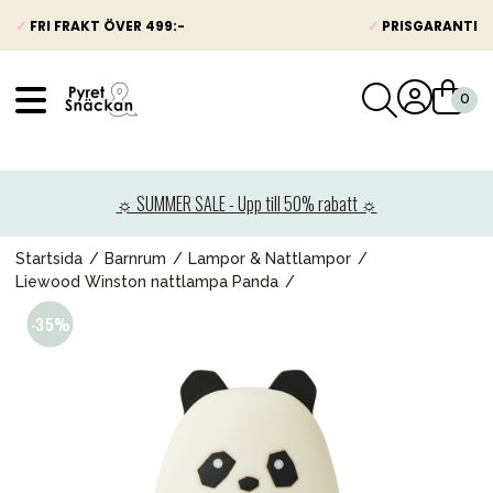
✓
FRI FRAKT ÖVER 499:-
✓
PRISGARANTI
VÅRT SORTIMENT
Nyheter
☼ SUMMER SALE - Upp till 50% rabatt ☼
Barnvagnar
Bilbarnstolar
Startsida
Barnrum
Lampor & Nattlampor
Liewood Winston nattlampa Panda
Babypaket
Barn & Baby
Leksaker
Förälder
Möbler & bädd