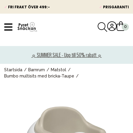
✓
FRI FRAKT ÖVER 499:-
✓
PRISGARANTI
VÅRT SORTIMENT
Nyheter
☼ SUMMER SALE - Upp till 50% rabatt ☼
Barnvagnar
Bilbarnstolar
Startsida
Barnrum
Matstol
Bumbo multisits med bricka-Taupe
Babypaket
Barn & Baby
Leksaker
Förälder
Möbler & bädd