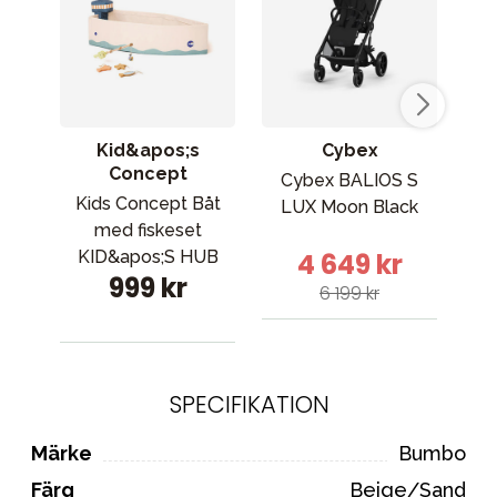
Kid&apos;s
Cybex
Concept
Cybex BALIOS S
E
Kids Concept Båt
LUX Moon Black
b
med fiskeset
KID&apos;S HUB
4 649 kr
999 kr
6 199 kr
SPECIFIKATION
Märke
Bumbo
Färg
Beige/Sand