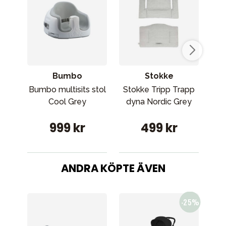
Bumbo
Stokke
Bumbo multisits stol
Stokke Tripp Trapp
St
Cool Grey
dyna Nordic Grey
d
999 kr
499 kr
ANDRA KÖPTE ÄVEN