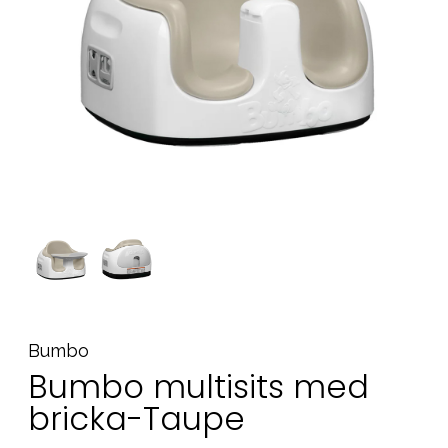
Tillbehör
Reservdelar
Kampanjer
Presenttips
Våra favoriter
Varumärken
Sol och bad
Outlet
Guider
Kontakta oss
Uthyrning
Vår butik
Bumbo
Bumbo multisits med
bricka-Taupe