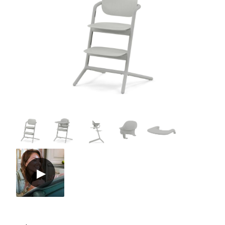
Tillbehör
Reservdelar
Kampanjer
Presenttips
Våra favoriter
Varumärken
Sol och bad
Outlet
Guider
Kontakta oss
Uthyrning
Vår butik