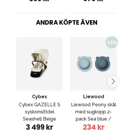
ANDRA KÖPTE ÄVEN
Cybex
Liewood
Cybex GAZELLE S
Liewood Peony skål
syskonsittdel
med sugkopp 2-
ba
Seashell Beige
pack Sea blue /
3 499 kr
234 kr
Whale blue 9753