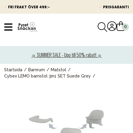
✓
FRI FRAKT ÖVER 499:-
✓
PRISGARANTI
VÅRT SORTIMENT
Nyheter
☼ SUMMER SALE - Upp till 50% rabatt ☼
Barnvagnar
Bilbarnstolar
Startsida
Barnrum
Matstol
Cybex LEMO barnstol 3in1 SET Suede Grey
Babypaket
Barn & Baby
Leksaker
Förälder
Möbler & bädd