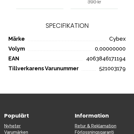
390 kr
SPECIFIKATION
Märke
Cybex
Volym
0,00000000
EAN
4063846171194
Tillverkarens Varunummer
521003179
Populärt
Information
Nyheter
Retur & Reklamation
Varumärken
Förlossningsgaranti