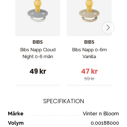
BIBS
BIBS
Bibs Napp Cloud
Bibs Napp 0-6m
Night 0-6 mån
Vanilla
B
49 kr
47 kr
59 kr
SPECIFIKATION
Märke
Vinter n Bloom
Volym
0,00188000