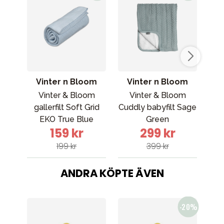
Vinter n Bloom
Vinter n Bloom
V
Vinter & Bloom
Vinter & Bloom
gallerfilt Soft Grid
Cuddly babyfilt Sage
ga
EKO True Blue
Green
E
159 kr
299 kr
199 kr
399 kr
ANDRA KÖPTE ÄVEN