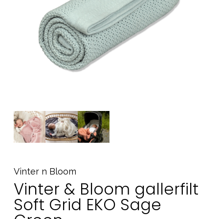
Tillbehör
Reservdelar
Kampanjer
Presenttips
Våra favoriter
Varumärken
Sol och bad
Outlet
Guider
Kontakta oss
Uthyrning
Vår butik
Vinter n Bloom
Vinter & Bloom gallerfilt
Soft Grid EKO Sage