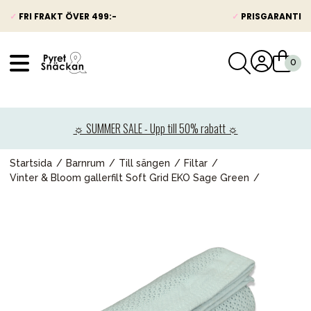
✓
FRI FRAKT ÖVER 499:-
✓
PRISGARANTI
VÅRT SORTIMENT
Nyheter
☼ SUMMER SALE - Upp till 50% rabatt ☼
Barnvagnar
Bilbarnstolar
Startsida
Barnrum
Till sängen
Filtar
Vinter & Bloom gallerfilt Soft Grid EKO Sage Green
Babypaket
Barn & Baby
Leksaker
Förälder
Möbler & bädd