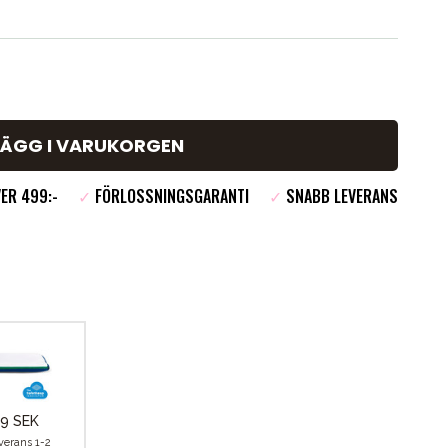
LÄGG I VARUKORGEN
ER 499:-
✓
FÖRLOSSNINGSGARANTI
✓
SNABB LEVERANS
9 SEK
verans 1-2