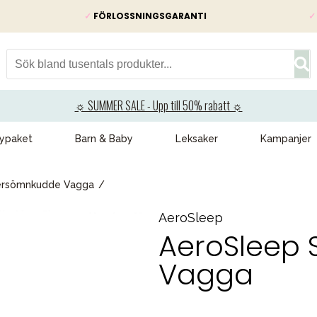
✓
FÖRLOSSNINGSGARANTI
✓
☼ SUMMER SALE - Upp till 50% rabatt ☼
ypaket
Barn & Baby
Leksaker
Kampanjer
ersömnkudde Vagga
AeroSleep
AeroSleep
Vagga