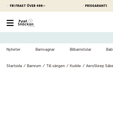
✓
FRI FRAKT ÖVER 499:-
✓
PRISGARANTI
Nyheter
Barnvagnar
Bilbarnstolar
Bab
Startsida
Barnrum
Till sängen
Kudde
AeroSleep Säk