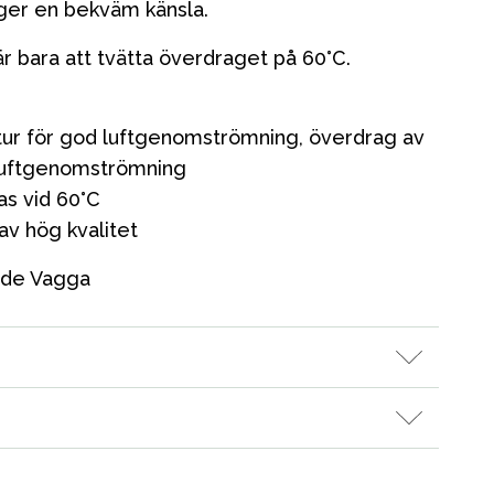
ger en bekväm känsla.
r bara att tvätta överdraget på 60°C.
ktur för god luftgenomströmning, överdrag av
 luftgenomströmning
as vid 60°C
av hög kvalitet
dde Vagga
Kampanjer
Presenttips
Våra favoriter
Varumärken