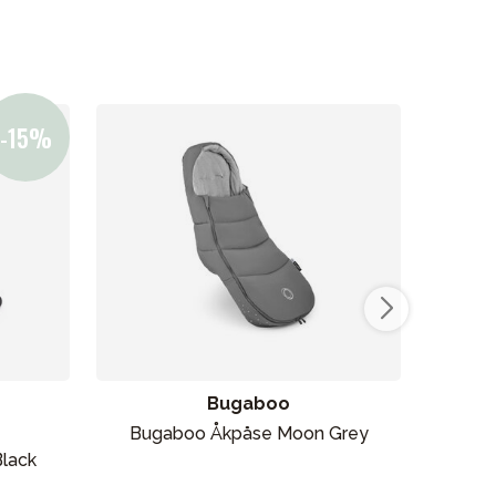
Bugaboo
Bugaboo Åkpåse Moon Grey
Aer
Black