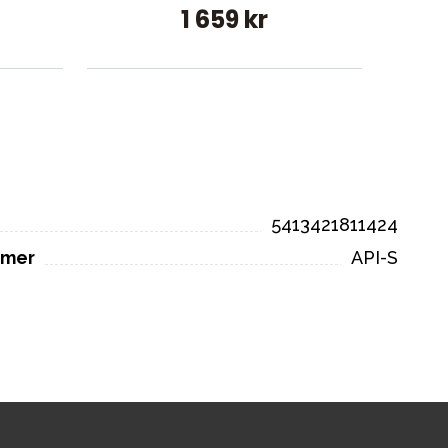
1 659 kr
5413421811424
mmer
API-S