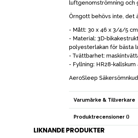
luftgenomströmning och 
Örngott behövs inte, det ä
- Mått: 30 x 46 x 3/4/5 cm
- Material: 3D-bikakestru
polyesterlakan för bästa
- Tvättbarhet: maskintvätt
VÅRT SORTIMENT
- Fyllning: HR28-kallskum 
AeroSleep Säkersömnku
Förälder
Möbler & bädd
Varumärke & Tillverkare
Tillbehör
Reservdelar
Produktrecensioner (
)
LIKNANDE PRODUKTER