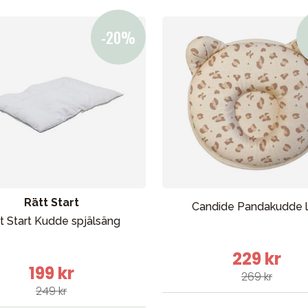
bad
Outlet
Guider
Kontakta oss
Uthyrning
Rätt Start
Candide Pandakudde 
t Start Kudde spjälsäng
229 kr
199 kr
269 kr
249 kr