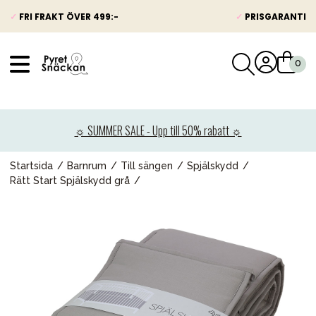
✓
FRI FRAKT ÖVER 499:-
✓
PRISGARANTI
VÅRT SORTIMENT
Nyheter
☼ SUMMER SALE - Upp till 50% rabatt ☼
Barnvagnar
Bilbarnstolar
Startsida
Barnrum
Till sängen
Spjälskydd
Rätt Start Spjälskydd grå
Babypaket
Barn & Baby
Leksaker
Förälder
Möbler & bädd