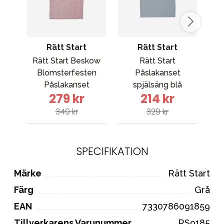
Rätt Start
Rätt Start
Rätt Start Beskow
Rätt Start
B
Blomsterfesten
Påslakanset
P
Påslakanset
spjälsäng blå
279 kr
214 kr
spjälsäng rosa
349 kr
329 kr
SPECIFIKATION
Märke
Rätt Start
Färg
Grå
EAN
7330786091859
Tillverkarens Varunummer
RS9185