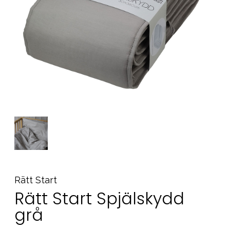
Tillbehör
Reservdelar
Kampanjer
Presenttips
Våra favoriter
Varumärken
Sol och bad
Outlet
Guider
Kontakta oss
Uthyrning
Vår butik
Rätt Start
Rätt Start Spjälskydd
grå