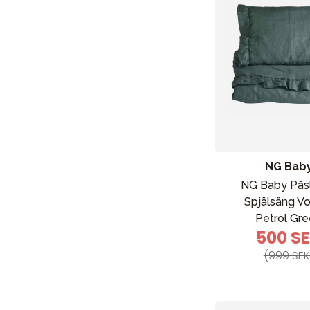
NG Bab
NG Baby Pås
Spjälsäng V
Nyheter
Petrol Gr
500 S
Barnvagnar
(999 SEK
Bilbarnstolar
Babypaket