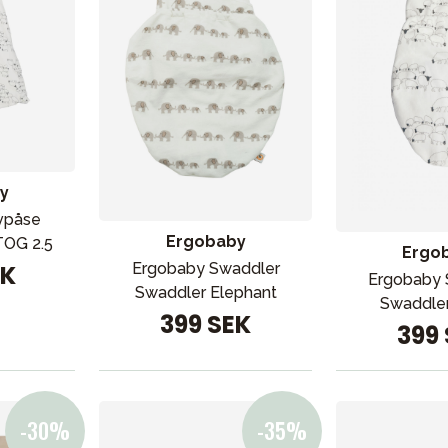
y
vpåse
Ergobaby
OG 2.5
Ergo
EK
Ergobaby Swaddler
Ergobaby 
Swaddler Elephant
Swaddle
399 SEK
399