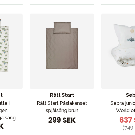
rt
Rätt Start
Seb
tte i
Rätt Start Påslakanset
Sebra juni
gen
spjälsäng brun
World o
jälsäng
299 SEK
637
K
(749 