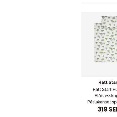
Rätt Sta
Rätt Start Pu
Blåbärssko
Påslakanset sp
319 SE