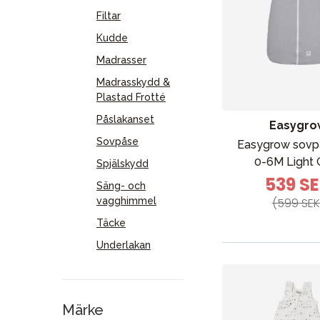
Filtar
Kudde
Madrasser
Madrasskydd &
Plastad Frotté
Påslakanset
Easygro
Sovpåse
Easygrow sovpå
0-6M Light 
Spjälskydd
539 S
Säng- och
vagghimmel
(599 SEK
Täcke
Underlakan
Märke