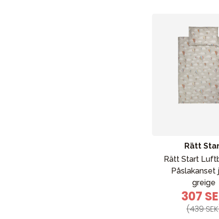
Rätt Sta
Rätt Start Luft
Påslakanset j
greige
307 S
(439 SEK