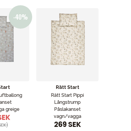
Start
Rätt Start
Luftballong
Rätt Start Pippi
anset
Långstrump
a greige
Påslakanset
SEK
vagn/vagga
269 SEK
SEK)