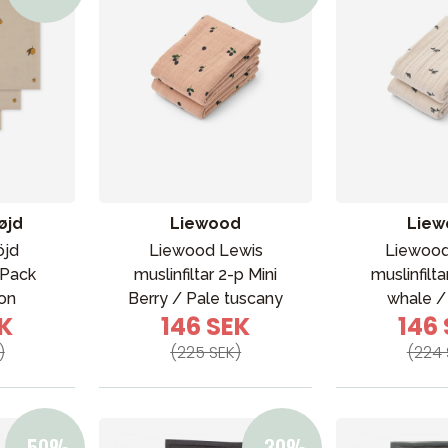
øjd
Liewood
Liew
öjd
Liewood Lewis
Liewood
3 Pack
muslinfiltar 2-p Mini
muslinfilta
on
Berry / Pale tuscany
whale /
EK
146 SEK
146
)
(225 SEK)
(224 