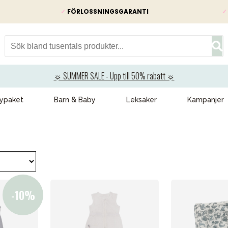
✓
FÖRLOSSNINGSGARANTI
✓
☼ SUMMER SALE - Upp till 50% rabatt ☼
ypaket
Barn & Baby
Leksaker
Kampanjer