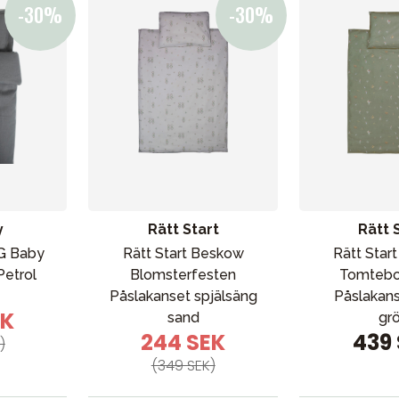
bad
Outlet
Guider
Kontakta oss
Uthyrning
y
Rätt Start
Rätt 
G Baby
Rätt Start Beskow
Rätt Star
etrol
Blomsterfesten
Tomtebo
Påslakanset spjälsäng
Påslakans
EK
sand
gr
244 SEK
439
)
(349 SEK)