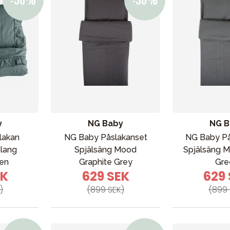
VÅRT SORTIMENT
y
NG Baby
NG B
lakan
NG Baby Påslakanset
NG Baby På
olang
Spjälsäng Mood
Spjälsäng M
Förälder
een
Graphite Grey
Gre
EK
629 SEK
629
Möbler & bädd
)
(899 SEK)
(899 
Tillbehör
Reservdelar