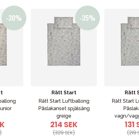
rt
Rätt Start
Rätt 
ballong
Rätt Start Luftballong
Rätt Start 
unior
Påslakanset spjälsäng
Påslak
greige
vagn/vagg
EK
214 SEK
131 
)
(329 SEK)
(219 