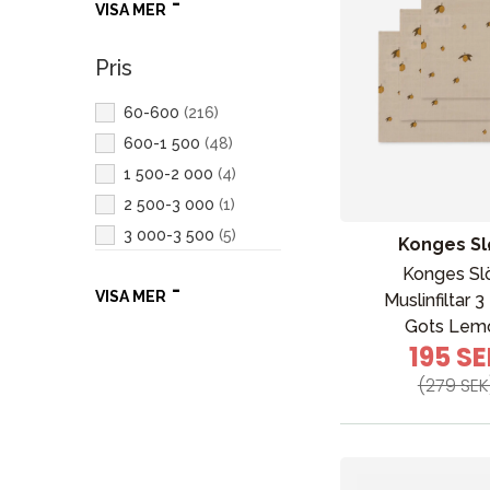
VISA MER
Multifärgad
(
16
)
Maxi-Cosi
(
3
)
Brun
(
6
)
Filibabba
(
2
)
Pris
Röd
(
2
)
JaBaDaBaDo
(
2
)
Gul
(
1
)
60-600
(
216
)
Bebe confort
(
1
)
Svart
(
1
)
600-1 500
(
48
)
Bugaboo
(
1
)
1 500-2 000
(
4
)
Kid's Concept
(
1
)
2 500-3 000
(
1
)
3 000-3 500
(
5
)
Konges Sl
3 500-4 000
(
1
)
Konges Sl
VISA MER
Muslinfiltar 
Gots Lem
195 S
(279 SEK