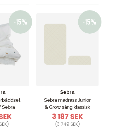
ra
Sebra
orbäddset
Sebra madrass Junior
f Sebra
& Grow säng klassisk
 SEK
3 187 SEK
SEK)
(3 749 SEK)