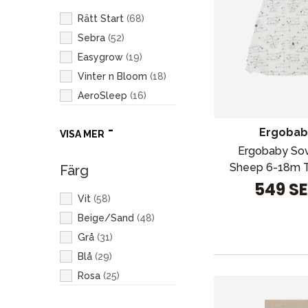
Rätt Start
(
68
)
Sebra
(
52
)
Easygrow
(
19
)
Vinter n Bloom
(
18
)
AeroSleep
(
16
)
NG Baby
(
13
)
Ergobab
VISA MER
Ergobaby
(
12
)
Ergobaby So
Elodie
(
11
)
Sheep 6-18m T
Färg
Stokke
(
10
)
549 S
Done by Deer
(
8
)
Vit
(
58
)
Liewood
(
8
)
Beige/Sand
(
48
)
Konges Sløjd
(
7
)
Grå
(
31
)
Fresh Kid
(
6
)
Blå
(
29
)
Livly
(
4
)
Rosa
(
25
)
4moms
(
3
)
Grön
(
18
)
BabyBjörn
(
3
)