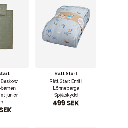
Vår butik
Start
Rätt Start
t Beskow
Rätt Start Emil i
barnen
Lönneberga
et junior
Spjälskydd
499 SEK
ön
 SEK