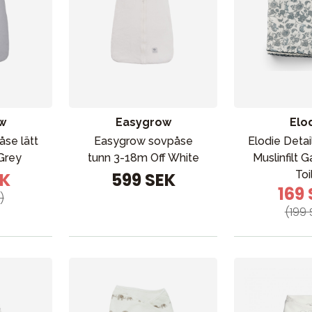
w
Easygrow
Elo
se lätt
Easygrow sovpåse
Elodie Deta
Grey
tunn 3-18m Off White
Muslinfilt 
Toi
EK
599 SEK
169
)
(199 