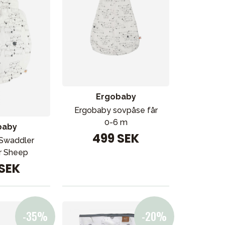
Ergobaby
Ergobaby sovpåse får
0-6 m
baby
499 SEK
Swaddler
r Sheep
 SEK