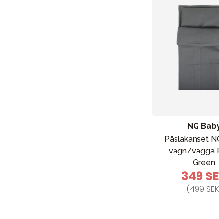
Barn & Baby
Leksaker
Sol och 
NG Bab
Påslakanset N
vagn/vagga P
Green
349 S
(499 SEK