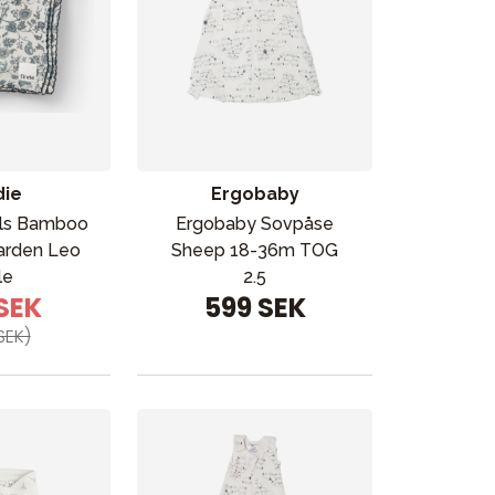
die
Ergobaby
ils Bamboo
Ergobaby Sovpåse
Garden Leo
Sheep 18-36m TOG
le
2.5
 SEK
599 SEK
SEK)