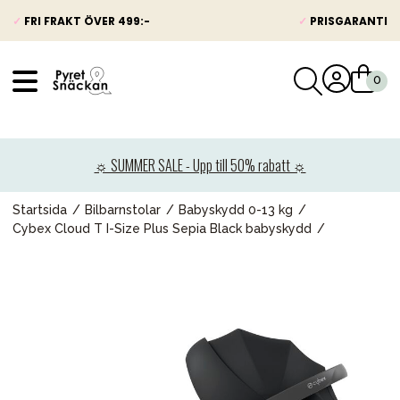
✓
FRI FRAKT ÖVER 499:-
✓
PRISGARANTI
VÅRT SORTIMENT
Nyheter
☼ SUMMER SALE - Upp till 50% rabatt ☼
Barnvagnar
Bilbarnstolar
Startsida
Bilbarnstolar
Babyskydd 0-13 kg
Cybex Cloud T I-Size Plus Sepia Black babyskydd
Babypaket
Barn & Baby
Leksaker
Förälder
Möbler & bädd