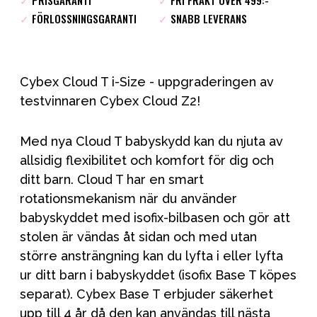
✓
PRISGARANTI
✓
FRI FRAKT ÖVER 499:-
✓
FÖRLOSSNINGSGARANTI
✓
SNABB LEVERANS
Cybex Cloud T i-Size - uppgraderingen av
testvinnaren Cybex Cloud Z2!
Med nya Cloud T babyskydd kan du njuta av
allsidig flexibilitet och komfort för dig och
ditt barn. Cloud T har en smart
rotationsmekanism när du använder
babyskyddet med isofix-bilbasen och gör att
stolen är vändas åt sidan och med utan
större ansträngning kan du lyfta i eller lyfta
ur ditt barn i babyskyddet (isofix Base T köpes
separat). Cybex Base T erbjuder säkerhet
upp till 4 år då den kan användas till nästa