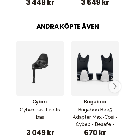
3 449 kr
3 549 kr
ANDRA KÖPTE ÄVEN
Cybex
Bugaboo
Cybex bas T isofix
Bugaboo Bee5
bas
Adapter Maxi-Cosi -
Cybex - Besafe -
3 049 kr
670 kr
Bugaboo Turtle