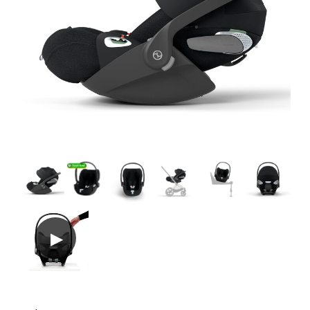
Tillbehör
Reservdelar
Kampanjer
Presenttips
Våra favoriter
Varumärken
Sol och bad
Outlet
Guider
Kontakta oss
Uthyrning
Vår butik