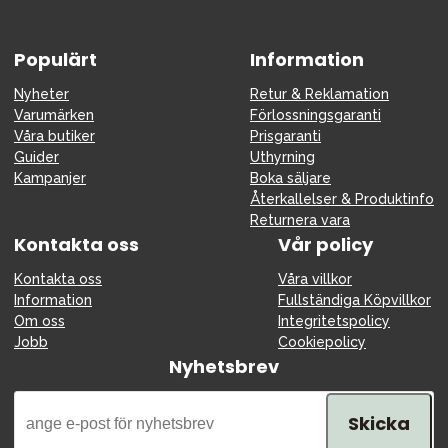
Populärt
Information
Nyheter
Retur & Reklamation
Varumärken
Förlossningsgaranti
Våra butiker
Prisgaranti
Guider
Uthyrning
Kampanjer
Boka säljare
Återkallelser & Produktinfo
Returnera vara
Kontakta oss
Vår policy
Kontakta oss
Våra villkor
Information
Fullständiga Köpvillkor
Om oss
Integritetspolicy
Jobb
Cookiepolicy
Nyhetsbrev
Skicka