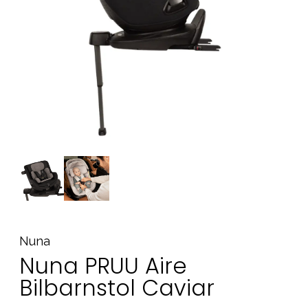
Tillbehör
Reservdelar
Kampanjer
Presenttips
Våra favoriter
Varumärken
Sol och bad
Outlet
Guider
Kontakta oss
Uthyrning
Vår butik
Nuna
Nuna PRUU Aire
Bilbarnstol Caviar