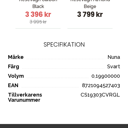
Black
Beige
3 396 kr
3 799 kr
3 995 kr
SPECIFIKATION
Märke
Nuna
Färg
Svart
Volym
0,19900000
EAN
8721094527403
Tillverkarens
CS19303CVRGL
Varunummer