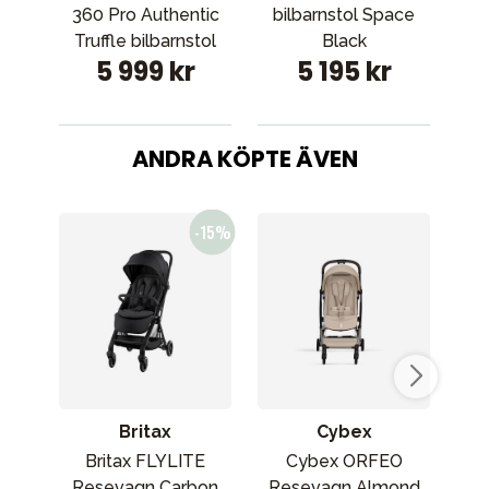
360 Pro Authentic
bilbarnstol Space
bil
Truffle bilbarnstol
Black
5 999 kr
5 195 kr
ANDRA KÖPTE ÄVEN
Britax
Cybex
Britax FLYLITE
Cybex ORFEO
Joo
Resevagn Carbon
Resevagn Almond