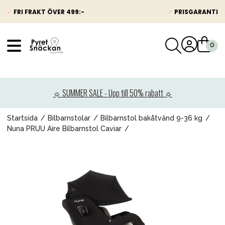
✓
FRI FRAKT ÖVER 499:-
✓
PRISGARANTI
VÅRT SORTIMENT
Nyheter
☼ SUMMER SALE - Upp till 50% rabatt ☼
Barnvagnar
Bilbarnstolar
Startsida
Bilbarnstolar
Bilbarnstol bakåtvänd 9-36 kg
Nuna PRUU Aire Bilbarnstol Caviar
Babypaket
Barn & Baby
Leksaker
Förälder
Möbler & bädd