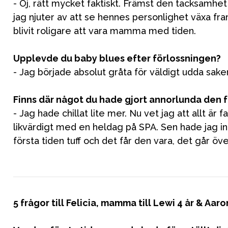
- Oj, rätt mycket faktiskt. Främst den tacksamhet 
jag njuter av att se hennes personlighet växa f
blivit roligare att vara mamma med tiden.
Nyheter
Upplevde du baby blues efter förlossningen?
- Jag började absolut gråta för väldigt udda saker
Barnvagnar
Bilbarnstolar
Finns där något du hade gjort annorlunda den f
Babypaket
- Jag hade chillat lite mer. Nu vet jag att allt ä
likvärdigt med en heldag på SPA. Sen hade jag inte
Barn & Baby
första tiden tuff och det får den vara, det går öve
Leksaker
5 frågor till Felicia, mamma till Lewi 4 år & Aa