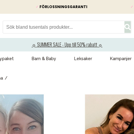
✓
FÖRLOSSNINGSGARANTI
✓
☼ SUMMER SALE - Upp till 50% rabatt ☼
ypaket
Barn & Baby
Leksaker
Kampanjer
ma