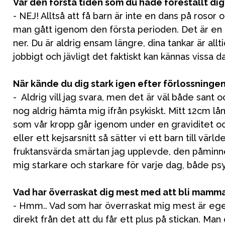
Var den första tiden som du hade föreställt di
Sol och 
- NEJ! Alltså att få barn är inte en dans på roso
man gått igenom den första perioden. Det är en påfre
ner. Du är aldrig ensam längre, dina tankar är allt
jobbigt och jävligt det faktiskt kan kännas vissa d
När kände du dig stark igen efter förlossninge
- Aldrig vill jag svara, men det är väl både sant o
nog aldrig hämta mig ifrån psykiskt. Mitt 12cm l
som vår kropp går igenom under en graviditet oc
eller ett kejsarsnitt så sätter vi ett barn till vä
fruktansvärda smärtan jag upplevde, den påminner 
mig starkare och starkare för varje dag, både psyk
Vad har överraskat dig mest med att bli mamm
- Hmm.. Vad som har överraskat mig mest är egent
direkt från det att du får ett plus på stickan. Man