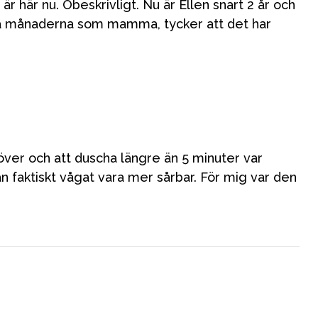
r här nu. Obeskrivligt. Nu är Ellen snart 2 år och
rsta månaderna som mamma, tycker att det har
Kampanjer
Presenttips
Våra favoriter
Varumärken
 över och att duscha längre än 5 minuter var
an faktiskt vågat vara mer sårbar. För mig var den