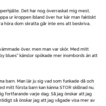
uperhjälte. Det har nog överraskat mig mest,
ppa ur kroppen ibland över hur kär man faktiskt
ra höra dom skratta går inte ens att beskriva.
a svämmade över, men man var skör. Med mitt
aby blues” känslor spökade mer inombords än att
ina barn. Man lär ju sig vad som funkade då och
ed mitt första barn kan känna STOR skillnad nu.
ig fortfarande varje dag. Så jag önskar att jag
mtidigt så önskar jag att jag vågade visa mer av