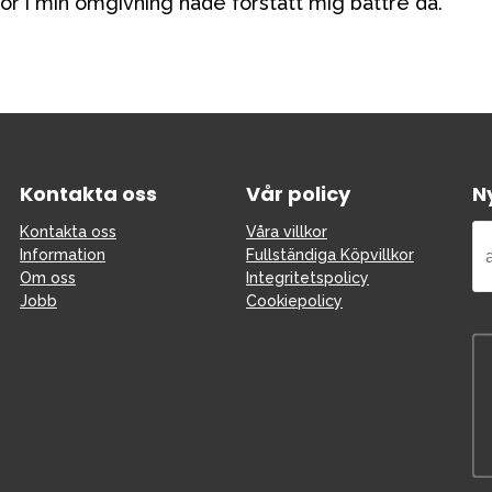
or i min omgivning hade förstått mig bättre då.
Kontakta oss
Vår policy
N
Kontakta oss
Våra villkor
Information
Fullständiga Köpvillkor
Om oss
Integritetspolicy
Jobb
Cookiepolicy