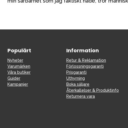
min sårbarhet som jag faktiskt hade, tror människ
Populärt
Information
Nyheter
Retur & Reklamation
Varumärken
Förlossningsgaranti
Våra butiker
Prisgaranti
Guider
Uthyrning
Kampanjer
Boka säljare
Återkallelser & Produktinfo
Returnera vara