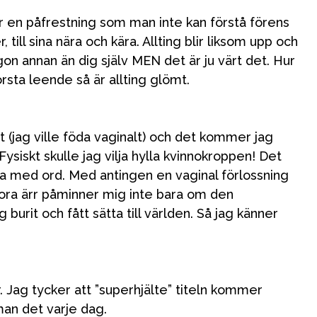
Vår butik
 är en påfrestning som man inte kan förstå förens
 till sina nära och kära. Allting blir liksom upp och
ågon annan än dig själv MEN det är ju värt det. Hur
örsta leende så är allting glömt.
itt (jag ville föda vaginalt) och det kommer jag
siskt skulle jag vilja hylla kvinnokroppen! Det
va med ord. Med antingen en vaginal förlossning
m stora ärr påminner mig inte bara om den
urit och fått sätta till världen. Så jag känner
 Jag tycker att ”superhjälte” titeln kommer
 man det varje dag.