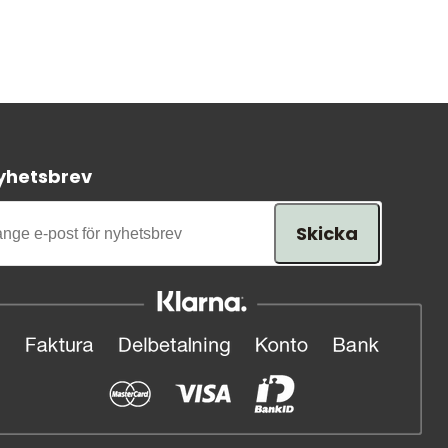
yhetsbrev
Skicka