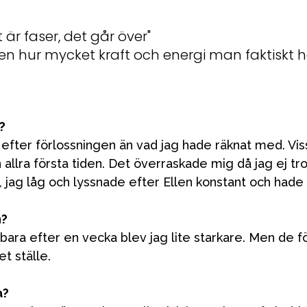
t är faser, det går över"
n hur mycket kraft och energi man faktiskt ha
?
t efter förlossningen än vad jag hade räknat med. Vis
den allra första tiden. Det överraskade mig då jag ej 
, jag låg och lyssnade efter Ellen konstant och hade 
n?
 bara efter en vecka blev jag lite starkare. Men de fö
et ställe.
a?