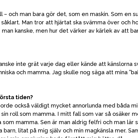
till – och man bara gör det, som en maskin. Som en s
såklart. Man tror att hjärtat ska svämma över och ho
ste man kanske, men hur det värker av kärlek av att ba
kanske inte grät varje dag eller kände att känslorn
änniska och mamma. Jag skulle nog säga att mina ”b
örsta tiden?
ag gjorde också väldigt mycket annorlunda med båda m
 sin roll som mamma. I mitt fall som var så osäker m
ara som mamma. Sen är man aldrig felfri och man lär s
a barn, litat på mig själv och min magkänsla mer. Sa