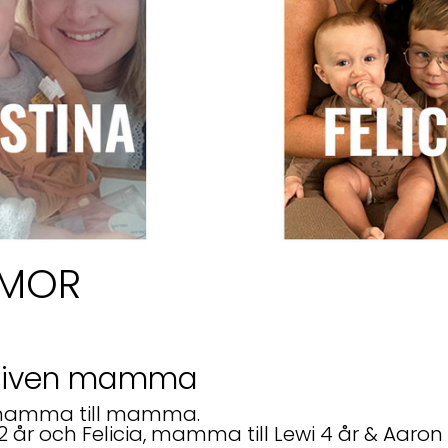
MMOR
ybliven mamma
n mamma till mamma.
rt 2 år och Felicia, mamma till Lewi 4 år & Aa