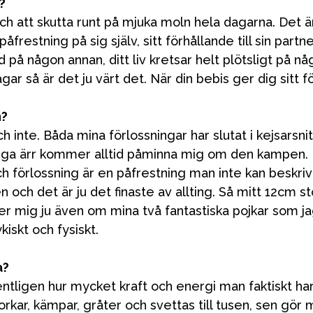
g?
bad
Outlet
Guider
Kontakta oss
Uthyrning
r och att skutta runt på mjuka moln hela dagarna. Det
stning på sig själv, sitt förhållande till sin partner,
id på någon annan, ditt liv kretsar helt plötsligt på n
agar så är det ju värt det. När din bebis ger dig sitt f
n?
ch inte. Båda mina förlossningar har slutat i kejsarsn
ånga ärr kommer alltid påminna mig om den kampen. Fy
h förlossning är en påfrestning man inte kan beskri
rlden och det är ju det finaste av allting. Så mitt 12c
mig ju även om mina två fantastiska pojkar som jag b
iskt och fysiskt.
a?
ligen hur mycket kraft och energi man faktiskt har.
 orkar, kämpar, gråter och svettas till tusen, sen gör