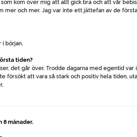
som kom över mig att allt gick bra och att vår bebis ä
VÅRT SORTIMENT
ram mer och mer. Jag var inte ett jättefan av de fö
Förälder
 i början.
Möbler & bädd
Tillbehör
örsta tiden?
Reservdelar
r faser, det går över. Trodde dagarna med egentid var
 försökt att vara så stark och positiv hela tiden, ut
r.
ron 8 månader.