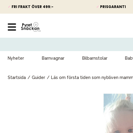
✓
FRI FRAKT ÖVER 499:-
✓
PRISGARANTI
Nyheter
Barnvagnar
Bilbarnstolar
Bab
Startsida
Guider
Läs om första tiden som nybliven mam