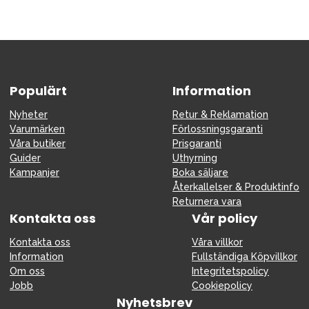
Tillbehör
Reservdelar
Kampanjer
Presenttips
Populärt
Information
Våra favoriter
Nyheter
Retur & Reklamation
Varumärken
Varumärken
Förlossningsgaranti
Våra butiker
Prisgaranti
Guider
Uthyrning
Kampanjer
Boka säljare
Återkallelser & Produktinfo
Sol och bad
Outlet
Guider
Returnera vara
Kontakta oss
Vår policy
Kontakta oss
Uthyrning
Vår butik
Kontakta oss
Våra villkor
Information
Fullständiga Köpvillkor
Om oss
Integritetspolicy
Jobb
Cookiepolicy
Nyhetsbrev