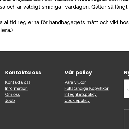
sa och är väldigt smidiga i vardagen. Gäller så långt
bad
Outlet
Guider
Kontakta oss
Uthyrning
a alltid reglerna för handbagagets mått och vikt hos 
iera.)
Kontakta oss
Vår policy
N
Kontakta oss
Våra villkor
Information
Fullständiga Köpvillkor
Om oss
Integritetspolicy
Jobb
Cookiepolicy