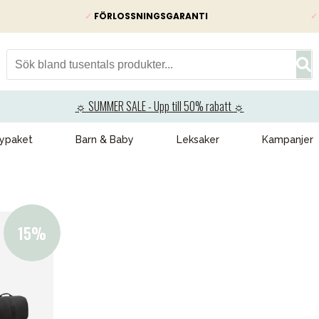
✓
FÖRLOSSNINGSGARANTI
✓
☼ SUMMER SALE - Upp till 50% rabatt ☼
ypaket
Barn & Baby
Leksaker
Kampanjer