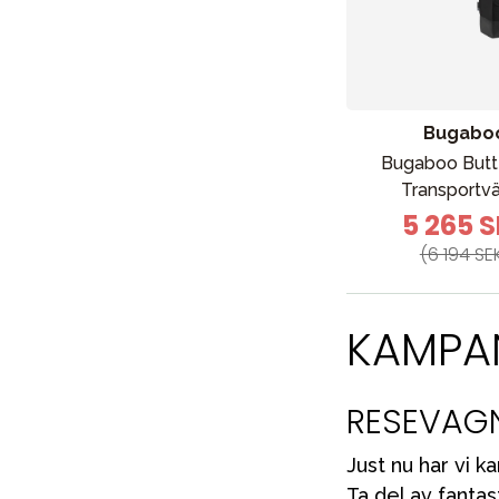
Bugabo
Bugaboo Butte
Nyheter
Transportv
Barnvagnar
5 265 
Bilbarnstolar
(6 194 SE
Babypaket
Barn & Baby
KAMPA
Leksaker
RESEVAG
Just nu har vi 
Ta del av fanta