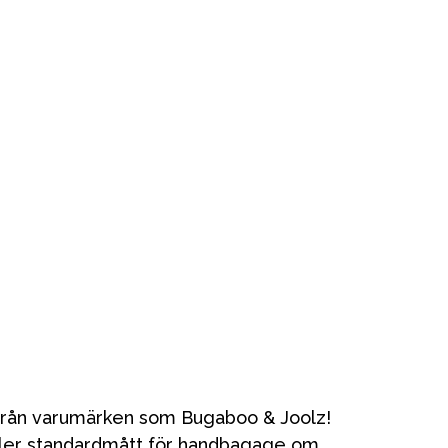
Kampanjer
Presenttips
Våra favoriter
Varumärken
y från varumärken som Bugaboo & Joolz!
åller standardmått för handbagage om