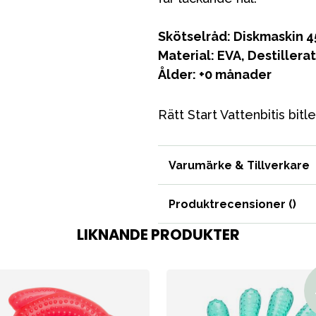
Skötselråd: Diskmaskin 4
Material: EVA, Destillera
Ålder: +0 månader
VÅRT SORTIMENT
Rätt Start Vattenbitis bi
Förälder
Varumärke & Tillverkare
Möbler & bädd
Produktrecensioner (
)
Tillbehör
LIKNANDE PRODUKTER
Reservdelar