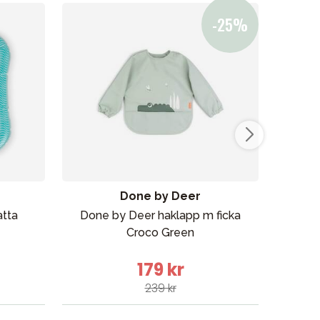
Done by Deer
atta
Done by Deer haklapp m ficka
Croco Green
179 kr
239 kr