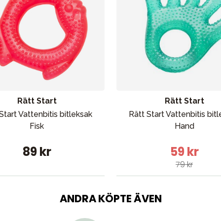
bad
Outlet
Guider
Kontakta oss
Uthyrning
Rätt Start
Rätt Start
Start Vattenbitis bitleksak
Rätt Start Vattenbitis bit
Fisk
Hand
89 kr
59 kr
79 kr
ANDRA KÖPTE ÄVEN