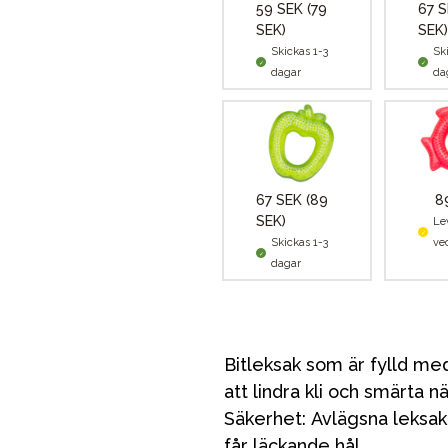
59 SEK
(79
67 
SEK)
SEK)
Skickas 1-3
Sk
dagar
da
67 SEK
(89
8
SEK)
Le
Skickas 1-3
ve
dagar
Bitleksak som är fylld med
att lindra kli och smärta n
Säkerhet: Avlägsna leksake
får läckande hål.