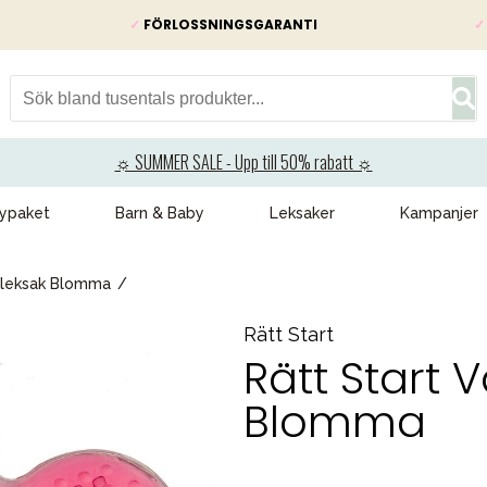
✓
FÖRLOSSNINGSGARANTI
✓
☼ SUMMER SALE - Upp till 50% rabatt ☼
ypaket
Barn & Baby
Leksaker
Kampanjer
itleksak Blomma
Rätt Start
Rätt Start V
Blomma