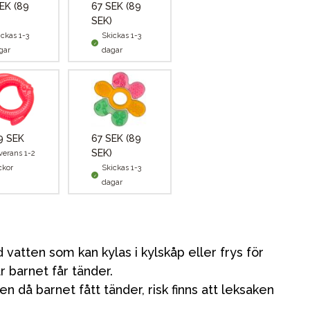
SEK
(89
67 SEK
(89
SEK)
ickas 1-3
Skickas 1-3
gar
dagar
9 SEK
67 SEK
(89
SEK)
verans 1-2
ckor
Skickas 1-3
dagar
 vatten som kan kylas i kylskåp eller frys för
är barnet får tänder.
n då barnet fått tänder, risk finns att leksaken