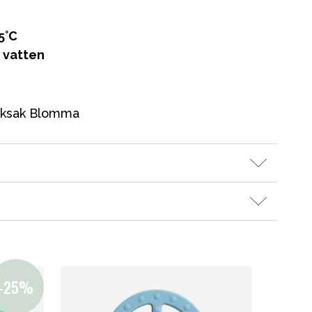
5°C
t vatten
tleksak Blomma
Kampanjer
Presenttips
Våra favoriter
Varumärken