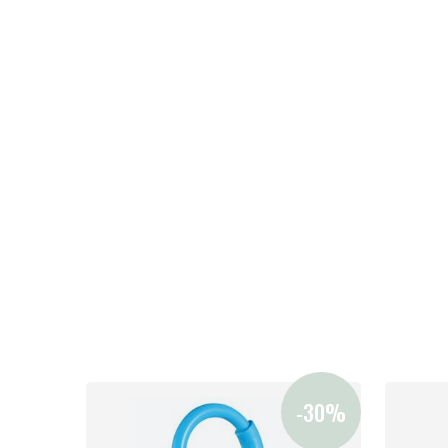
Nyheter
Barnvagnar
Bilbarnstolar
Babypaket
Barn & Baby
Leksaker