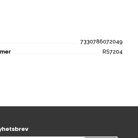
7330786072049
mmer
RS7204
yhetsbrev