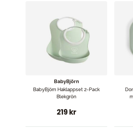
BabyBjörn
BabyBjörn Haklappset 2-Pack
Don
Blekgrön
m
219 kr