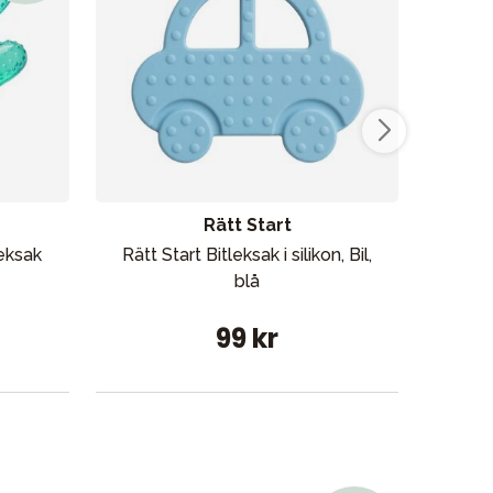
Vår butik
Rätt Start
leksak
Rätt Start Bitleksak i silikon, Bil,
Bab
blå
99 kr