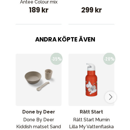
Ta
Antee Colour mix
189 kr
299 kr
ANDRA KÖPTE ÄVEN
Done by Deer
Rätt Start
Done By Deer
Rätt Start Mumin
Elo
Kiddish matset Sand
Lilla My Vattenflaska