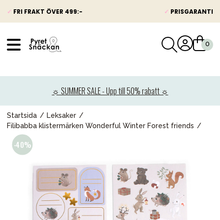
✓
FRI FRAKT ÖVER 499:-
✓
PRISGARANTI
VÅRT SORTIMENT
Nyheter
☼ SUMMER SALE - Upp till 50% rabatt ☼
Barnvagnar
Bilbarnstolar
Startsida
Leksaker
Filibabba klistermärken Wonderful Winter Forest friends
Babypaket
Barn & Baby
Leksaker
Förälder
Möbler & bädd