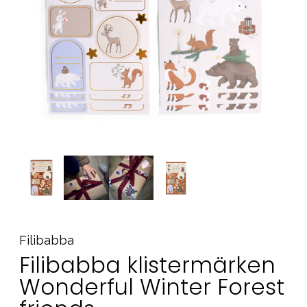
Tillbehör
Reservdelar
Kampanjer
Presenttips
Våra favoriter
Varumärken
Sol och bad
Outlet
Guider
Kontakta oss
Uthyrning
Vår butik
Filibabba
Filibabba klistermärken
Wonderful Winter Forest