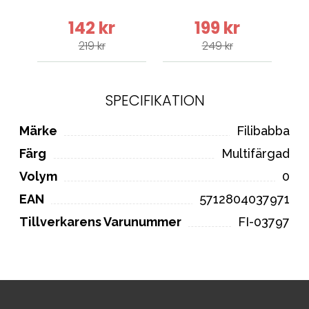
C
142 kr
199 kr
219 kr
249 kr
SPECIFIKATION
Märke
Filibabba
Färg
Multifärgad
Volym
0
EAN
5712804037971
Tillverkarens Varunummer
FI-03797