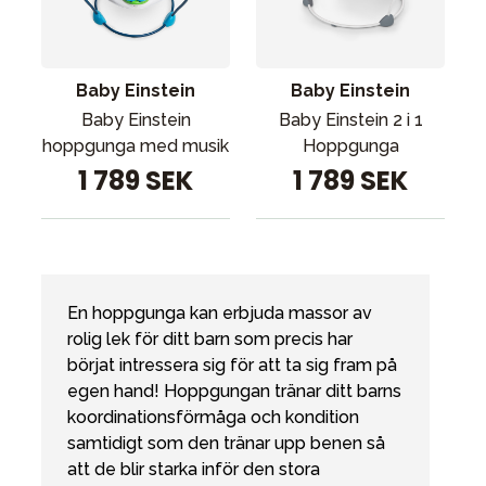
Tillbehör
Reservdelar
Kampanjer
Baby Einstein
Baby Einstein
Presenttips
Baby Einstein
Baby Einstein 2 i 1
hoppgunga med musik
Hoppgunga
Våra favoriter
1 789 SEK
1 789 SEK
Varumärken
En hoppgunga kan erbjuda massor av
Sol och bad
Outlet
Guider
rolig lek för ditt barn som precis har
Kontakta oss
börjat intressera sig för att ta sig fram på
Uthyrning
Vår butik
egen hand! Hoppgungan tränar ditt barns
koordinationsförmåga och kondition
samtidigt som den tränar upp benen så
att de blir starka inför den stora