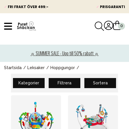
✓
FRI FRAKT ÖVER 499:-
✓
PRISGARANTI
VÅRT SORTIMENT
Nyheter
☼ SUMMER SALE - Upp till 50% rabatt ☼
Barnvagnar
Bilbarnstolar
Startsida
Leksaker
Hoppgungor
Babypaket
Kategorier
Filtrera
Sortera
Barn & Baby
Leksaker
Förälder
Möbler & bädd