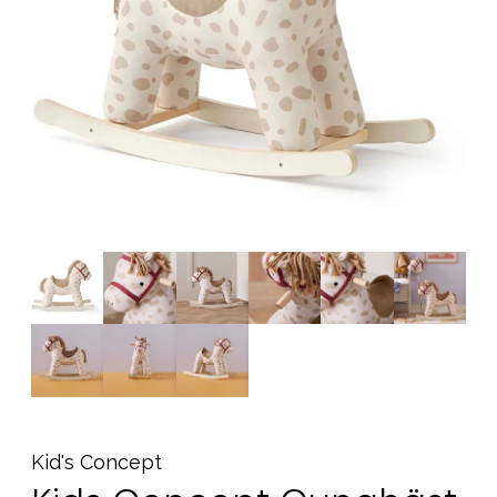
Tillbehör
Reservdelar
Kampanjer
Presenttips
Våra favoriter
Varumärken
Sol och bad
Outlet
Guider
Kontakta oss
Uthyrning
Vår butik
Kid's Concept