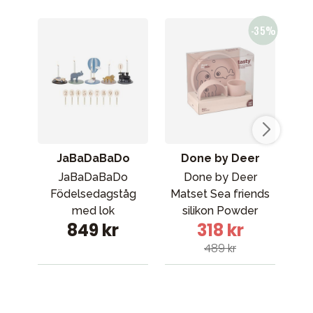
JaBaDaBaDo
Done by Deer
JaBaDaBaDo
Done by Deer
Födelsedagståg
Matset Sea friends
Dö
med lok
silikon Powder
849 kr
318 kr
489 kr