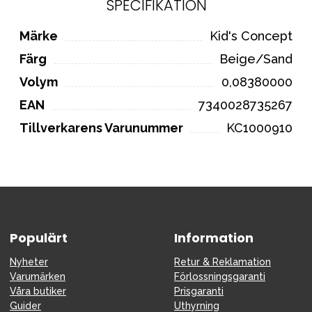
SPECIFIKATION
Märke
Kid's Concept
Färg
Beige/Sand
Volym
0,08380000
EAN
7340028735267
Tillverkarens Varunummer
KC1000910
Populärt
Information
Nyheter
Retur & Reklamation
Varumärken
Förlossningsgaranti
Våra butiker
Prisgaranti
Guider
Uthyrning