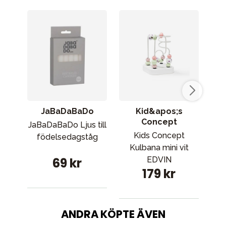
JaBaDaBaDo
Kid&apos;s
Concept
JaBaDaBaDo Ljus till
Kids Concept
födelsedagståg
Kulbana mini vit
Dr
69 kr
EDVIN
179 kr
ANDRA KÖPTE ÄVEN