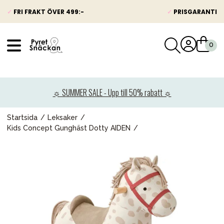
✓
FRI FRAKT ÖVER 499:-
✓
PRISGARANTI
VÅRT SORTIMENT
Nyheter
☼ SUMMER SALE - Upp till 50% rabatt ☼
Barnvagnar
Bilbarnstolar
Startsida
Leksaker
Kids Concept Gunghäst Dotty AIDEN
Babypaket
Barn & Baby
Leksaker
Förälder
Möbler & bädd