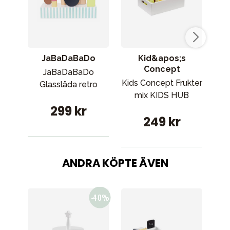
JaBaDaBaDo
Kid&apos;s
Concept
JaBaDaBaDo
Kids Concept Frukter
Glasslåda retro
Aft
mix KIDS HUB
299 kr
249 kr
ANDRA KÖPTE ÄVEN