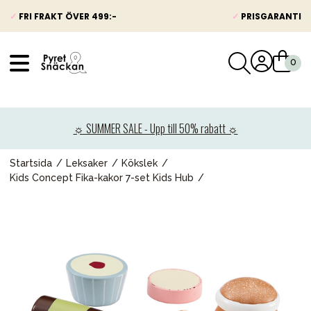
✓
FRI FRAKT ÖVER 499:-
✓
PRISGARANTI
VÅRT SORTIMENT
Nyheter
☼ SUMMER SALE - Upp till 50% rabatt ☼
Barnvagnar
Bilbarnstolar
Startsida
Leksaker
Kökslek
Kids Concept Fika-kakor 7-set Kids Hub
Babypaket
Barn & Baby
Leksaker
Förälder
Möbler & bädd