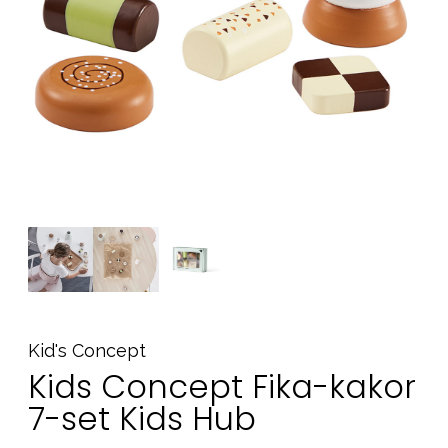
Tillbehör
Reservdelar
Kampanjer
Presenttips
Våra favoriter
Varumärken
Sol och bad
Outlet
Guider
Kontakta oss
Uthyrning
Vår butik
Kid's Concept
Kids Concept Fika-kakor
7-set Kids Hub