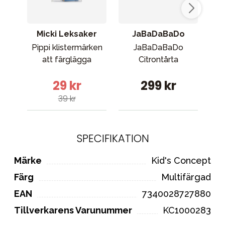
Micki Leksaker
JaBaDaBaDo
Pippi klistermärken
JaBaDaBaDo
att färglägga
Citrontårta
Buf
S
29 kr
299 kr
39 kr
SPECIFIKATION
Märke
Kid's Concept
Färg
Multifärgad
EAN
7340028727880
Tillverkarens Varunummer
KC1000283