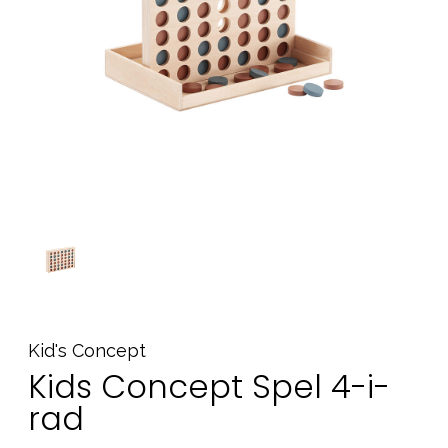
Tillbehör
Reservdelar
Kampanjer
Presenttips
Våra favoriter
Varumärken
Sol och bad
Outlet
Guider
Kontakta oss
Uthyrning
Vår butik
Kid's Concept
Kids Concept Spel 4-i-
rad