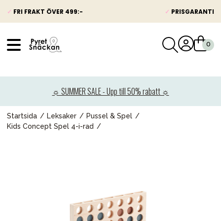
✓
FRI FRAKT ÖVER 499:-
✓
PRISGARANTI
VÅRT SORTIMENT
Nyheter
☼ SUMMER SALE - Upp till 50% rabatt ☼
Barnvagnar
Bilbarnstolar
Startsida
Leksaker
Pussel & Spel
Kids Concept Spel 4-i-rad
Babypaket
Barn & Baby
Leksaker
Förälder
Möbler & bädd