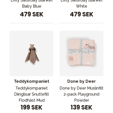
Livly Saturday Blanket
Livly Saturday Blanket
Baby Blue
White
479 SEK
479 SEK
Teddykompaniet
Done by Deer
Teddykompaniet
Done by Deer Muslinfilt
Diinglisar Snuttefilt
2-pack Playground
Flodhäst Mud
Powder
199 SEK
139 SEK