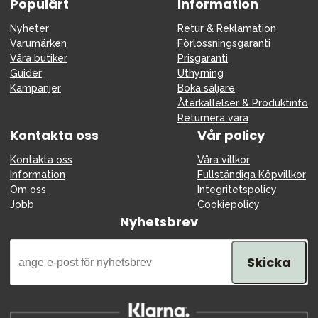
Populärt
Information
Nyheter
Retur & Reklamation
Varumärken
Förlossningsgaranti
Våra butiker
Prisgaranti
Guider
Uthyrning
Kampanjer
Boka säljare
Återkallelser & Produktinfo
Returnera vara
Kontakta oss
Vår policy
Kontakta oss
Våra villkor
Information
Fullständiga Köpvillkor
Om oss
Integritetspolicy
Jobb
Cookiepolicy
Nyhetsbrev
Skicka