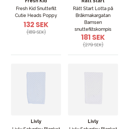
Fresh Kid
Rätt Start
Fresh Kid Snuttefilt
Rätt Start Lotta på
Cutie Heads Poppy
Bråkmakargatan
Bamsen
132 SEK
snuttefiltskompis
(189 SEK)
181 SEK
(279 SEK)
Livly
Livly