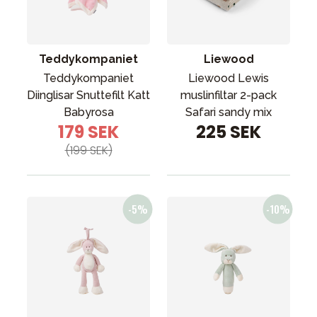
Tillbehör
Reservdelar
Kampanjer
Teddykompaniet
Liewood
Presenttips
Teddykompaniet
Liewood Lewis
Diinglisar Snuttefilt Katt
muslinfiltar 2-pack
Våra favoriter
Babyrosa
Safari sandy mix
179 SEK
225 SEK
Varumärken
(199 SEK)
Sol och bad
Outlet
Guider
Kontakta oss
Uthyrning
Vår butik