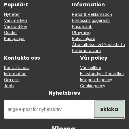
Populärt
Information
Nyheter
Retur & Reklamation
Varumärken
Förlossningsgaranti
Våra butiker
Prisgaranti
Guider
Uthyrning
Kampanjer
Boka säljare
Återkallelser & Produktinfo
Returnera vara
Kontakta oss
Vår policy
Kontakta oss
Våra villkor
Information
Fullständiga Köpvillkor
Om oss
Integritetspolicy
Jobb
Cookiepolicy
Nyhetsbrev
Skicka