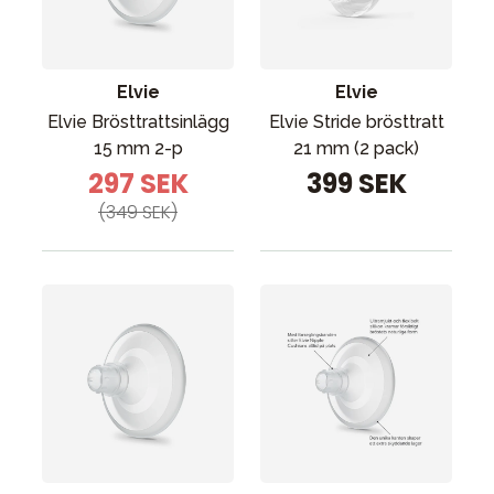
Tillbehör
Reservdelar
Kampanjer
Elvie
Elvie
Presenttips
Elvie Brösttrattsinlägg
Elvie Stride brösttratt
15 mm 2-p
21 mm (2 pack)
Våra favoriter
297 SEK
399 SEK
Varumärken
(349 SEK)
Sol och bad
Outlet
Guider
Kontakta oss
Uthyrning
Vår butik