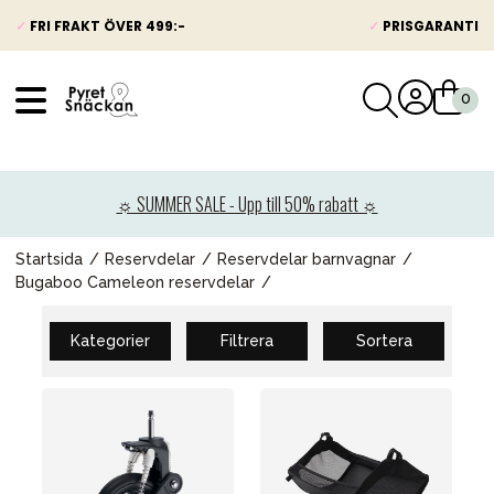
✓
FRI FRAKT ÖVER 499:-
✓
PRISGARANTI
VÅRT SORTIMENT
Nyheter
☼ SUMMER SALE - Upp till 50% rabatt ☼
Barnvagnar
Bilbarnstolar
Startsida
Reservdelar
Reservdelar barnvagnar
Bugaboo Cameleon reservdelar
Babypaket
Barn & Baby
Kategorier
Filtrera
Sortera
Leksaker
Förälder
Möbler & bädd