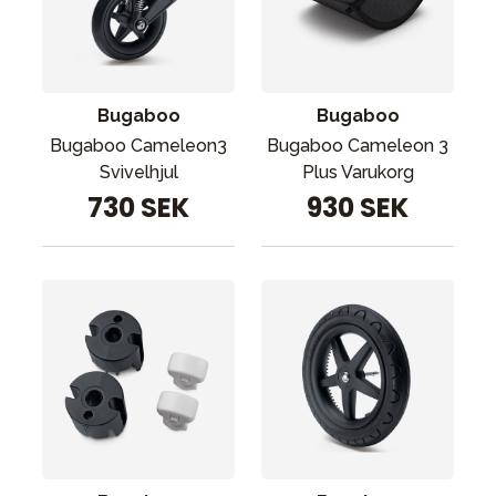
Tillbehör
Reservdelar
Kampanjer
Bugaboo
Bugaboo
Presenttips
Bugaboo Cameleon3
Bugaboo Cameleon 3
Våra favoriter
Svivelhjul
Plus Varukorg
730 SEK
930 SEK
Varumärken
Sol och bad
Outlet
Guider
Kontakta oss
Uthyrning
Vår butik