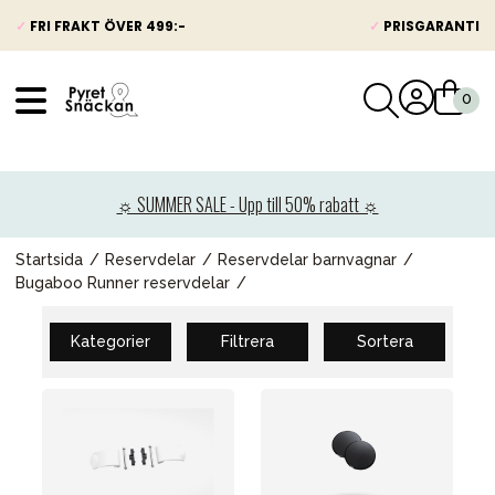
✓
FRI FRAKT ÖVER 499:-
✓
PRISGARANTI
VÅRT SORTIMENT
Nyheter
☼ SUMMER SALE - Upp till 50% rabatt ☼
Barnvagnar
Bilbarnstolar
Startsida
Reservdelar
Reservdelar barnvagnar
Bugaboo Runner reservdelar
Babypaket
Barn & Baby
Kategorier
Filtrera
Sortera
Leksaker
Förälder
Möbler & bädd