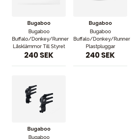
Tillbehör
Reservdelar
Kampanjer
Bugaboo
Bugaboo
Bugaboo
Bugaboo
Presenttips
Buffalo/Donkey/Runner
Buffalo/Donkey/Runner
Våra favoriter
Låsklämmor Till Styret
Plastpluggar
240 SEK
240 SEK
Varumärken
Sol och bad
Outlet
Guider
Kontakta oss
Uthyrning
Vår butik
Bugaboo
Bugaboo