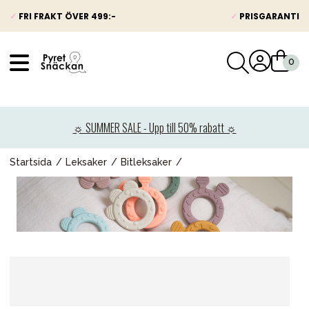
✓
FRI FRAKT ÖVER 499:-
✓
PRISGARANTI
VÅRT SORTIMENT
Nyheter
☼ SUMMER SALE - Upp till 50% rabatt ☼
Barnvagnar
Bilbarnstolar
Startsida
Leksaker
Bitleksaker
Babypaket
Barn & Baby
Leksaker
Förälder
Möbler & bädd