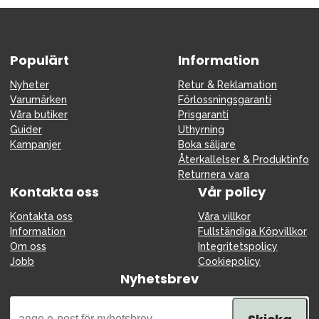
Tillbehör
Reservdelar
Kampanjer
Populärt
Information
Presenttips
Nyheter
Retur & Reklamation
Varumärken
Förlossningsgaranti
Våra favoriter
Våra butiker
Prisgaranti
Varumärken
Guider
Uthyrning
Kampanjer
Boka säljare
Återkallelser & Produktinfo
Returnera vara
Kontakta oss
Vår policy
Sol och bad
Outlet
Guider
Kontakta oss
Våra villkor
Information
Fullständiga Köpvillkor
Kontakta oss
Uthyrning
Vår butik
Om oss
Integritetspolicy
Jobb
Cookiepolicy
Nyhetsbrev