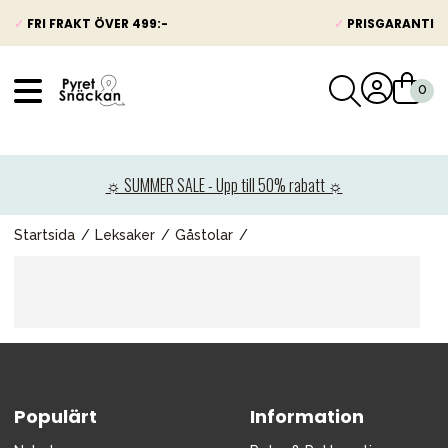
✓
FRI FRAKT ÖVER 499:-
✓
PRISGARANTI
VÅRT SORTIMENT
Nyheter
☼ SUMMER SALE - Upp till 50% rabatt ☼
Barnvagnar
Bilbarnstolar
Startsida
Leksaker
Gåstolar
Babypaket
Barn & Baby
Leksaker
Förälder
Populärt
Möbler & bädd
Information