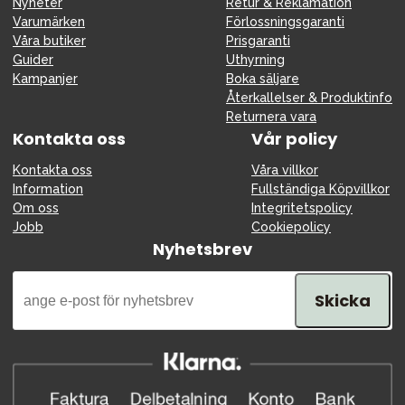
Tillbehör
Nyheter
Retur & Reklamation
Varumärken
Förlossningsgaranti
Reservdelar
Våra butiker
Prisgaranti
Guider
Uthyrning
Kampanjer
Kampanjer
Boka säljare
Presenttips
Återkallelser & Produktinfo
Returnera vara
Våra favoriter
Kontakta oss
Vår policy
Varumärken
Kontakta oss
Våra villkor
Information
Fullständiga Köpvillkor
Om oss
Integritetspolicy
Jobb
Cookiepolicy
Nyhetsbrev
Sol och bad
Outlet
Guider
Skicka
Kontakta oss
Uthyrning
Vår butik