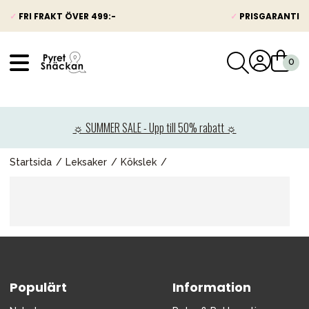
✓
FRI FRAKT ÖVER 499:-
✓
PRISGARANTI
VÅRT SORTIMENT
Nyheter
☼ SUMMER SALE - Upp till 50% rabatt ☼
Barnvagnar
Bilbarnstolar
Startsida
Leksaker
Kökslek
Babypaket
Barn & Baby
Leksaker
Förälder
Populärt
Möbler & bädd
Information