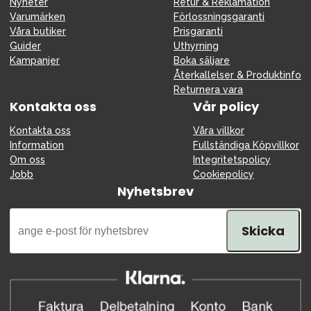
Tillbehör
Nyheter
Retur & Reklamation
Varumärken
Förlossningsgaranti
Reservdelar
Våra butiker
Prisgaranti
Guider
Uthyrning
Kampanjer
Kampanjer
Boka säljare
Presenttips
Återkallelser & Produktinfo
Returnera vara
Våra favoriter
Kontakta oss
Vår policy
Varumärken
Kontakta oss
Våra villkor
Information
Fullständiga Köpvillkor
Om oss
Integritetspolicy
Jobb
Cookiepolicy
Nyhetsbrev
Sol och bad
Outlet
Guider
Skicka
Kontakta oss
Uthyrning
Vår butik