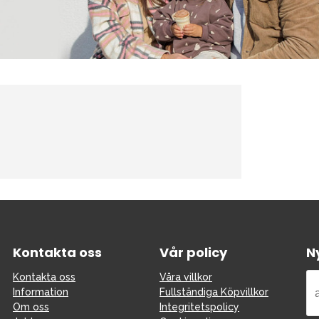
Möbler & bädd
Tillbehör
Reservdelar
bad
Outlet
Guider
Kontakta oss
Uthyrning
Kontakta oss
Vår policy
N
Kontakta oss
Våra villkor
Information
Fullständiga Köpvillkor
Om oss
Integritetspolicy