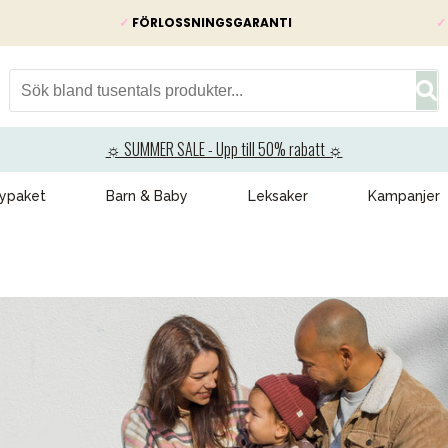
✓
FÖRLOSSNINGSGARANTI
✓
☼ SUMMER SALE - Upp till 50% rabatt ☼
ypaket
Barn & Baby
Leksaker
Kampanjer
VÅRT SORTIMENT
Förälder