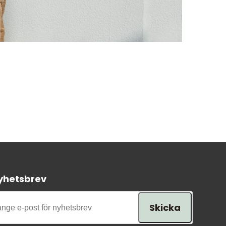
Presenttips
Våra favoriter
Varumärken
Vår butik
yhetsbrev
Skicka