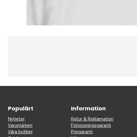
Barnvagnar
Bilbarnstolar
Babypaket
Barn & Baby
Leksaker
Sol och 
Populärt
Information
Nyheter
Retur & Reklamation
Varumärken
Förlossningsgaranti
Våra butiker
Prisgaranti