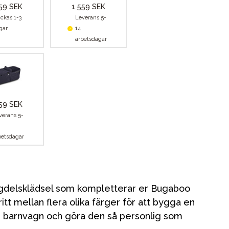
59 SEK
1 559 SEK
ickas 1-3
Leverans 5-
gar
14
arbetsdagar
59 SEK
verans 5-
betsdagar
gdelsklädsel som kompletterar er Bugaboo
itt mellan flera olika färger för att bygga en
 er barnvagn och göra den så personlig som