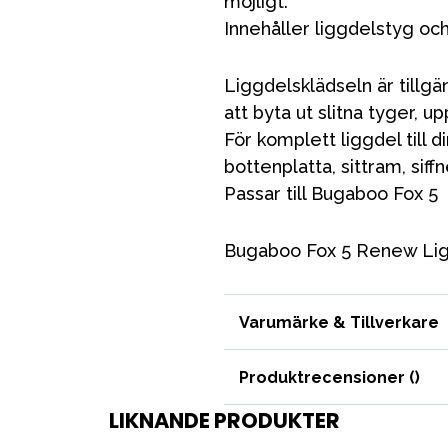
möjligt.
Innehåller liggdelstyg oc
Liggdelsklädseln är tillgäng
att byta ut slitna tyger, up
För komplett liggdel till 
bottenplatta, sittram, sif
VÅRT SORTIMENT
Passar till Bugaboo Fox 5
Bugaboo Fox 5 Renew Lig
Förälder
Möbler & bädd
Varumärke & Tillverkare
Tillbehör
Reservdelar
Produktrecensioner (
)
LIKNANDE PRODUKTER