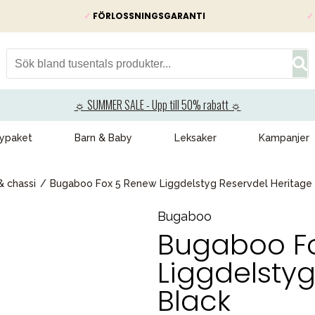
✓
FÖRLOSSNINGSGARANTI
✓
☼ SUMMER SALE - Upp till 50% rabatt ☼
ypaket
Barn & Baby
Leksaker
Kampanjer
& chassi
Bugaboo Fox 5 Renew Liggdelstyg Reservdel Heritage 
Bugaboo
Bugaboo F
Liggdelstyg
Black