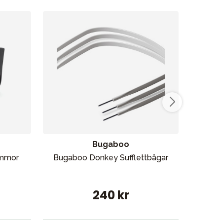
Vår butik
Bugaboo
ämmor
Bugaboo Donkey Sufflettbågar
Bug
240 kr