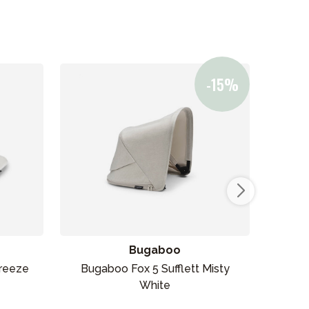
Bugaboo
reeze
Bugaboo Fox 5 Sufflett Misty
Bugab
White