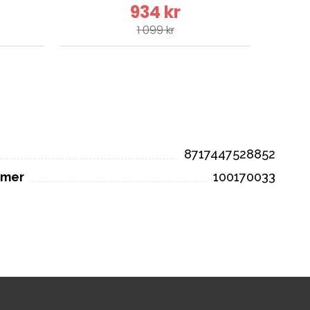
934 kr
1 099 kr
8717447528852
mmer
100170033