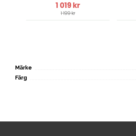
1 019 kr
1 199 kr
Märke
Färg