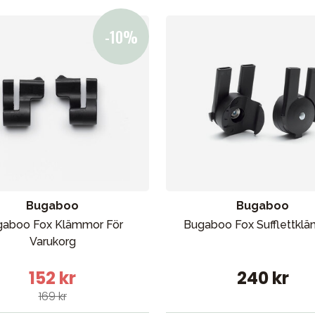
bad
Outlet
Guider
Kontakta oss
Uthyrning
Bugaboo
Bugaboo
gaboo Fox Klämmor För
Bugaboo Fox Sufflettkl
Varukorg
152 kr
240 kr
169 kr