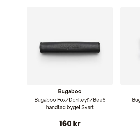
Sol och 
Bugaboo
Bugaboo Fox/Donkey5/Bee6
Bu
handtag bygel Svart
160 kr