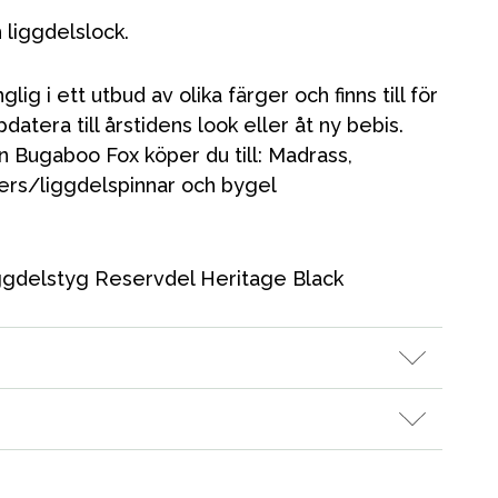
h liggdelslock.
lig i ett utbud av olika färger och finns till för
pdatera till årstidens look eller åt ny bebis.
din Bugaboo Fox köper du till: Madrass,
fners/liggdelspinnar och bygel
gdelstyg Reservdel Heritage Black
Kampanjer
Presenttips
Våra favoriter
Varumärken