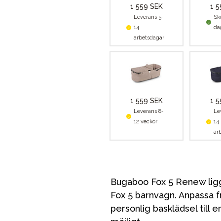
1 559 SEK
1 5
Leverans 5-
Sk
14
da
arbetsdagar
1 559 SEK
1 5
Leverans 8-
Le
12 veckor
14
ar
Bugaboo Fox 5 Renew lig
Fox 5 barnvagn. Anpassa fr
personlig basklädsel till