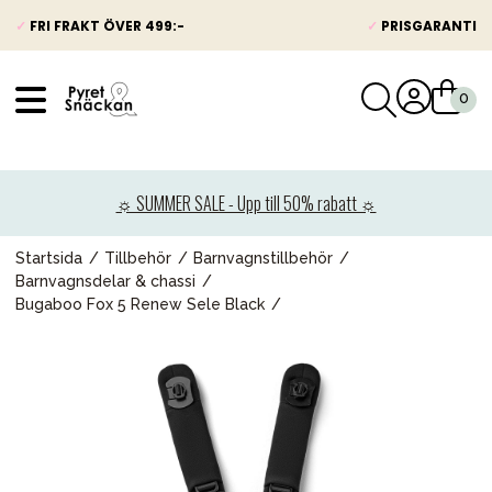
✓
FRI FRAKT ÖVER 499:-
✓
PRISGARANTI
VÅRT SORTIMENT
Nyheter
☼ SUMMER SALE - Upp till 50% rabatt ☼
Barnvagnar
Bilbarnstolar
Startsida
Tillbehör
Barnvagnstillbehör
Barnvagnsdelar & chassi
Babypaket
Bugaboo Fox 5 Renew Sele Black
Barn & Baby
Leksaker
Förälder
Möbler & bädd