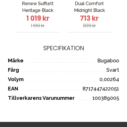
Renew Sufflett
Dual Comfort
Fox
Heritage Black
Midnight Black
1 019 kr
713 kr
1 199 kr
839 kr
SPECIFIKATION
Märke
Bugaboo
Färg
Svart
Volym
0,00264
EAN
8717447422051
Tillverkarens Varunummer
100389005