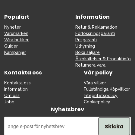
Populärt
Information
Nyheter
Retur & Reklamation
Varumärken
Förlossningsgaranti
Våra butiker
Prisgaranti
Guider
Uthyrning
Kampanjer
Boka säljare
Återkallelser & Produktinfo
Returnera vara
Kontakta oss
Vår policy
Kontakta oss
Våra villkor
Information
Fullständiga Köpvillkor
Om oss
Integritetspolicy
Jobb
Cookiepolicy
Nyhetsbrev
Skicka