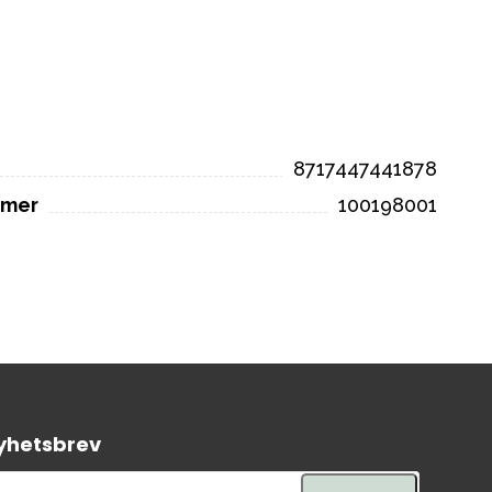
8717447441878
mmer
100198001
yhetsbrev