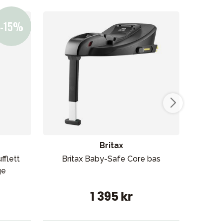
Britax
flett
Britax Baby-Safe Core bas
Buga
ge
1 395 kr