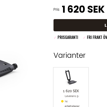
1 620 SEK
Pris
✓
PRISGARANTI
✓
FRI FRAKT ÖV
Varianter
1 620 SEK
Leverans 5-
14
arbetsdagar