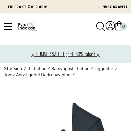
✓
FRI FRAKT ÖVER 499:-
✓
PRISGARANTI
VÅRT SORTIMENT
Nyheter
☼ SUMMER SALE - Upp till 50% rabatt ☼
Barnvagnar
Bilbarnstolar
Startsida
Tillbehör
Barnvagnstillbehör
Liggdelar
Joolz Aer2 liggdel Dark navy blue
Babypaket
Barn & Baby
Leksaker
Förälder
Möbler & bädd