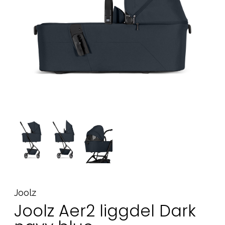
Tillbehör
Reservdelar
Kampanjer
Presenttips
Våra favoriter
Varumärken
Sol och bad
Outlet
Guider
Kontakta oss
Uthyrning
Vår butik
Joolz
Joolz Aer2 liggdel Dark