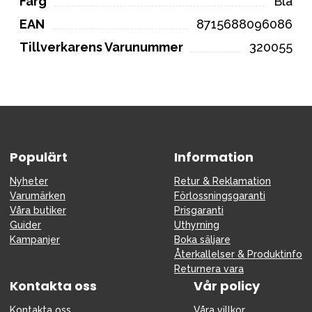
Färg
Blå
EAN
8715688096086
Tillverkarens Varunummer
320055
Populärt
Information
Nyheter
Retur & Reklamation
Varumärken
Förlossningsgaranti
Våra butiker
Prisgaranti
Guider
Uthyrning
Kampanjer
Boka säljare
Återkallelser & Produktinfo
Returnera vara
Kontakta oss
Vår policy
Kontakta oss
Våra villkor