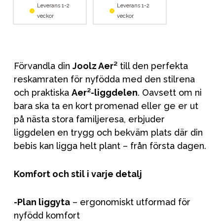
Leverans 1-2
Leverans 1-2
veckor
veckor
Förvandla din
Joolz Aer²
till den perfekta
reskamraten för nyfödda med den stilrena
och praktiska
Aer²-liggdelen
. Oavsett om ni
bara ska ta en kort promenad eller ge er ut
på nästa stora familjeresa, erbjuder
liggdelen en trygg och bekväm plats där din
bebis kan ligga helt plant – från första dagen.
Komfort och stil i varje detalj
-Plan liggyta
– ergonomiskt utformad för
nyfödd komfort