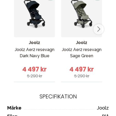
Joolz
Joolz
Joolz Aer2 resevagn
Joolz Aer2 resevagn
Jo
Dark Navy Blue
Sage Green
4 497 kr
4 497 kr
5 290 kr
5 290 kr
SPECIFIKATION
Märke
Joolz